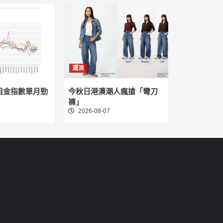
潮流
租金指數單月勁
今秋日港澳潮人瘋搶「彎刀
褲」
2026-08-07