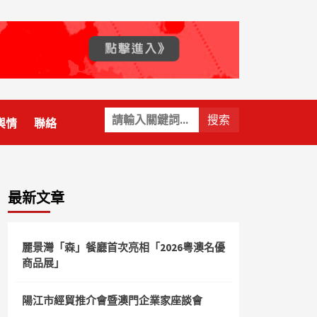
關
輿情
聯絡
鍵
字:
最新文章
麗景灣「森」餐廳首次亮相「2026粵澳名優
商品展」
陽江市經貿推介會暨澳門企業家座談會