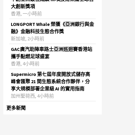
大創新獎項
香港, 一小時前
LONGPORT Whale 榮獲《亞洲銀行與金
融》金融科技生態合作獎
新加坡, 2小時前
GAC廣汽助陣車路士亞洲巡迴賽香港站
攜手點燃足球盛宴
香港, 4小時前
Supermicro 第七屆年度開放式儲存高
峰會匯聚 21 間生態系統合作夥伴，分
享大規模部署企業級 AI 的實用指南
加州聖荷西, 4小時前
更多新聞