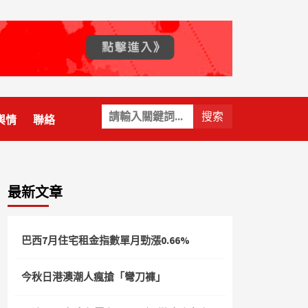
關
輿情
聯絡
鍵
字:
最新文章
巴西7月住宅租金指數單月勁漲0.66%
今秋日港澳潮人瘋搶「彎刀褲」