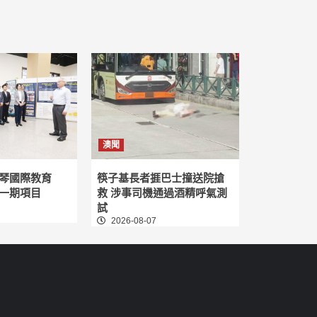
澳聞
琴國際教育
筷子基長者捱巴士撞送院搶
一期項目
救 涉事司機通過酒精呼氣測
試
2026-08-07