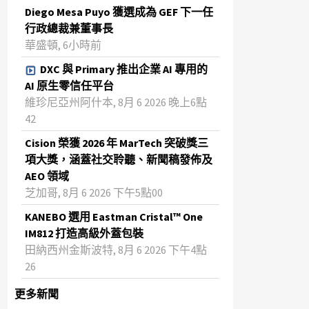
Diego Mesa Puyo 獲選成為 GEF 下一任
行政總裁兼董事長
華盛頓, 6小時前
DXC 與 Primary 推出企業 AI 專用的
AI 原生零信任平台
維珍尼亞州阿什本, 8月 6 2026 晚上6點
42
Cision 榮獲 2026 年 MarTech 突破獎三
項大獎，涵蓋社交聆聽、新聞稿發佈及
AEO 領域
芝加哥, 8月 6 2026 下午5點00
KANEBO 選用 Eastman Cristal™ One
IM812 打造高級外蓋包裝
田納西州金斯波特, 8月 6 2026 下午4點
26
更多新聞