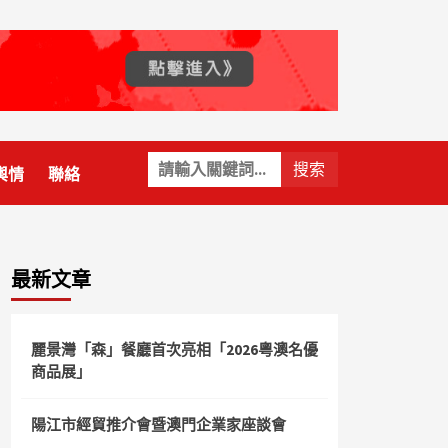
關
輿情
聯絡
鍵
字:
最新文章
麗景灣「森」餐廳首次亮相「2026粵澳名優
商品展」
陽江市經貿推介會暨澳門企業家座談會