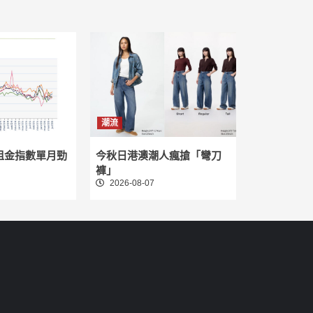
潮流
租金指數單月勁
今秋日港澳潮人瘋搶「彎刀
褲」
2026-08-07