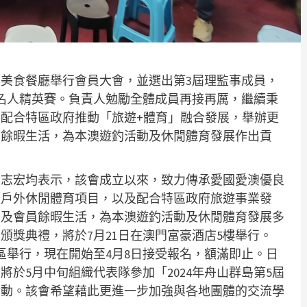
美食餐廳舉行會員大會，並選出第3屆理監事成員，
名人精英賽。負責人勉勵全體成員再接再厲，繼續秉
配合特區政府推動「旅遊+體育」融合發展，舉辦更
員餘暇生活，為本澳遊釣活動及休閒體育發展作出貢
李志宏均表示，該會成立以來，致力傳承愛國愛澳優良
項戶外休閒體育項目，以及配合特區政府旅遊事業發
民及會員餘暇生活，為本澳遊釣活動及休閒體育發展多
頒獎典禮，將於7月21日在澳門富豪酒店5樓舉行。
區舉行，現在開始至4月8日接受報名，額滿即止。日
於5月中旬組織代表隊參加「2024年舟山群島第5屆
活動。該會希望藉此更進一步加強與各地團體的交流學