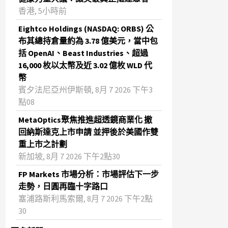
香港, 5小時前
Eightco Holdings (NASDAQ: ORBS) 公
布其總持倉量約為 3.78 億美元，當中包
括 OpenAI、Beast Industries、超過
16,000 枚以太幣及近 3.02 億枚 WLD 代
幣
賓夕法尼亞州伊斯頓, 8月 7 2026 下午3
點08
MetaOptics聚焦推進超透鏡商業化 撤
回納斯達克上市申請 並押後於美國作雙
重上市之計劃
新加坡, 8月 7 2026 下午2點30
FP Markets 市場分析：市場評估下一步
走勢，日圓再臨十字路口
塞浦路斯利馬索爾, 8月 7 2026 下午2點
30