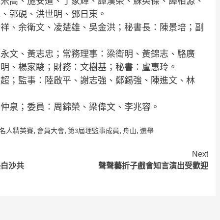
施米高、施安道、丁家輝、譚漢榮、蘇英傑、譚柏源、
輝、郭硯、洪世明、鄧日東。
鍇祥、余衛文、凌楚雄、吳金洪；秘書長：陳景培；副
陳永文、黃志忠；常務理事：梁衛明、黃錦志、駱廣
志明、楊家駿；財務：文樹基；秘書：盧惠玲。
啟超；監事：陸啟平、謝志強、鄭錫強、陳進文、林
許仲泉；委員：周錦榮、梁偉文、李兆容。
名人精英賽
,
會員大會
,
第3屆理監事成員
,
舟山
,
選舉
Next
美白沙共
聲聲藝折子戲會知言演出受歡迎