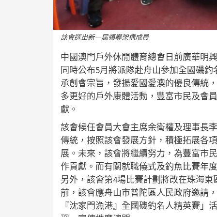
該會選出新一屆領導架構成員
中國澳門戶外休閒體育總會日前廣華明興
同時公布5月將派隊赴舟山參加全國磯釣
承創會宗旨，發揚愛國愛澳的優良傳統，
多更好的戶外康體活動，豐富市民及會
獻。
該會候任會員大會主席余衛權及理事長
傳統，按照該會發展方針，積極拓展各
展。未來，該會將繼續努力，為豐富市
作貢獻。而有關就職儀式及釣魚比賽年度
另外，該會第4場比賽計劃將改在珠海東
前，該會應舟山市普陀區人民政府邀請，將
『沈家門漁港』全國磯釣名人精英賽」