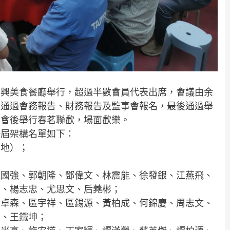
華明興美食餐廳舉行，超過半數會員代表出席，會議由余
致通過會務報告、財務報告及監事會報名，最後通過舉
大會後舉行春茗聯歡，場面歡樂。
日新一屆架構名單如下：
內地）；
。
龍國強、郭朝隆、鄧偉文、林震能、徐發銀、江燕飛、
青、楊志忠、尤思文、后蕘彬；
黃卓森、區宇祥、區錫源、黃柏成、何錦慶、周志文、
喜、王鐵坤；