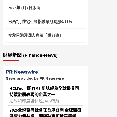
2026年8月7日版面
巴西7月住宅租金指數單月勁漲0.66%
今秋日港澳潮人瘋搶「彎刀褲」
財經新聞 (Finance-News)
News provided by PR Newswire
HCLTech 獲 TIME 雜誌評為全球最具可
持續發展表現的企業之一
紐約和印度諾伊達, 4小時前
2026全球醫療峰會在香港召開 全球醫療
健康力量共議：讓突破真正抵達患者