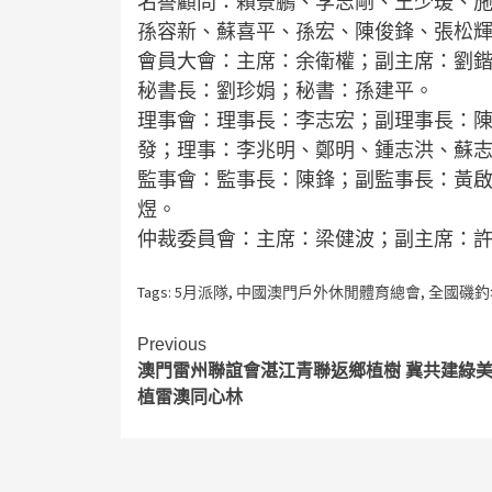
名譽顧問：賴景鵬、李志剛、王少瑗、
孫容新、蘇喜平、孫宏、陳俊鋒、張松
會員大會：主席：余衛權；副主席：劉
秘書長：劉珍娟；秘書：孫建平。
理事會：理事長：李志宏；副理事長：
發；理事：李兆明、鄭明、鍾志洪、蘇
監事會：監事長：陳鋒；副監事長：黃
煜。
仲裁委員會：主席：梁健波；副主席：
Tags:
5月派隊
,
中國澳門戶外休閒體育總會
,
全國磯釣
Continue
Previous
澳門雷州聯誼會湛江青聯返鄉植樹 冀共建綠
Reading
植雷澳同心林