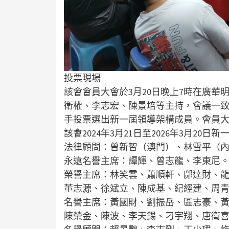
投票現場
該會會員大會於3月20日晚上7時在廣
衛權、李志宏、陳景培等主持，會議一
手投票選出新一屆領導架構成員。會員
該會2024年3月21日至2026年3月20
法律顧問：曾新智（澳門）、林雪平（
永遠名譽主席：譚輝、曾志龍、李東尼
榮譽主席：林笑雲、蕭順軒、鄺達財、
董志源、徐斌立、陳成基、紀經建、周
名譽主席：黃國財、劉振岳、區志豪、
陳榮金、陳波、李天錫、刁宇翔、唐衛