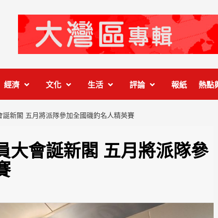
經濟
文化
生活
評論
報紙
熱點
會誕新閣 五月將派隊參加全國磯釣名人精英賽
員大會誕新閣 五月將派隊參
賽