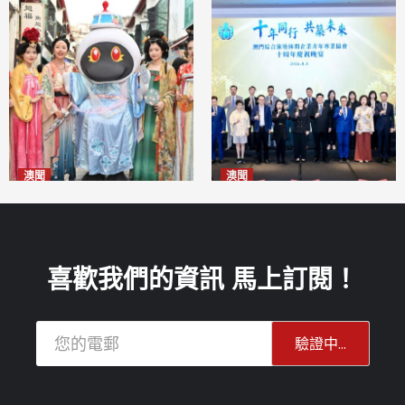
澳聞
澳聞
澳門華服文化嘉年華福隆新街
休企青協慶祝十周年 為澳高質
登場
量發展貢獻青年智慧
2026-08-09
2026-08-09
喜歡我們的資訊 馬上訂閱！