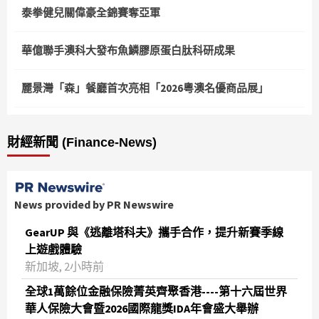
泰拳健兒關偉豪全錦賽奪亞軍
華億聯手澳科大發布魚鱗膠原蛋白肽科研成果
麗景灣「森」餐廳首次亮相「2026粵澳名優商品展」
財經新聞 (Finance-News)
News provided by PR Newswire
GearUP 與《逃離塔科夫》攜手合作，提升新賽季線
上遊戲體驗
新加坡, 2小時前
全球1萬餘位金融保險菁英齊聚香港----第十六屆世界
華人保險大會暨2026國際龍獎IDA年會盛大舉辦