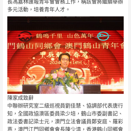
長馮嘉林匯報青年會會務工作，稱該會將繼續舉辦
多元活動，培養青年人才。
陳家成致辭
中聯辦研究室二級巡視員劉佳慧、協調部代表唐行
知，全國政協澳區委員梁少培，鶴山市委副書記、
政法委書記梁士元，澳門立法會議員鄭安庭、羅彩
燕，澳門江門同鄉會會長陳少清，香港鶴山同鄉會