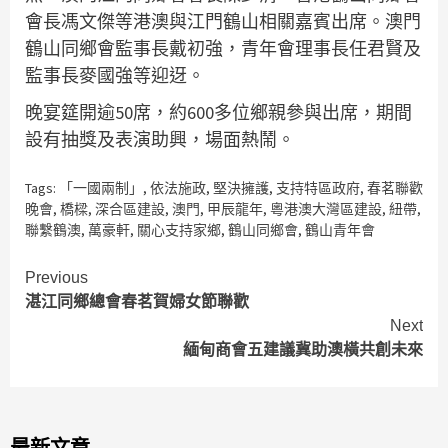
會長馮文傑等港澳與江門鶴山相關嘉賓出席。澳門
鶴山同鄉會監事長戴初強，青年會理事長任君賢及
監事長麥國強等迎迓。
晚宴筵開逾50席，約600多位鄉親參與出席，期間
設有抽獎及表演助興，場面熱鬧。
Tags:
「一國兩制」
,
依法施政
,
堅決擁護
,
支持特區政府
,
春茗聯歡
晚會
,
橋樑
,
深合區建設
,
澳門
,
甲辰龍年
,
粵港澳大灣區建設
,
紐帶
,
聯繫鶴澳
,
萬豪軒
,
關心支持家鄉
,
鶴山同鄉會
,
鶴山青年會
Continue
Previous
湛江同鄉總會春茗賀婦女節聯歡
Reading
Next
緬甸商會五建議冀助澳橫共創未來