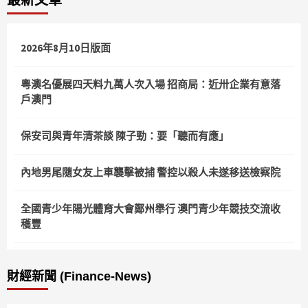
最新文章
2026年8月10日版面
粵澳名優展四天料九萬人次入場 招商局：近卅企業有意落
戶澳門
保安司與青年清茶談 陳子勁：要「聽而有應」
內地男尾隨女友上車襲擊被捕 警控以殺人未遂移送檢察院
全國青少年陽光體育大會鄭州舉行 澳門青少年競技交流收
穫豐
財經新聞 (Finance-News)