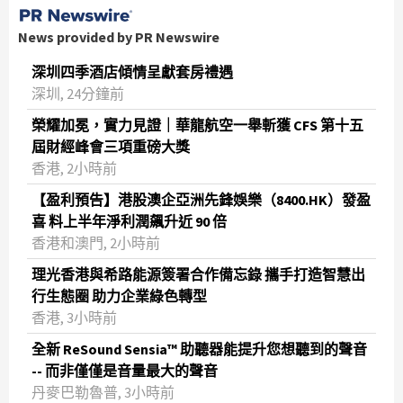
News provided by PR Newswire
深圳四季酒店傾情呈獻套房禮遇
深圳, 24分鐘前
榮耀加冕，實力見證｜華龍航空一舉斬獲 CFS 第十五
屆財經峰會三項重磅大獎
香港, 2小時前
【盈利預告】港股澳企亞洲先鋒娛樂（8400.HK）發盈
喜 料上半年淨利潤飆升近 90 倍
香港和澳門, 2小時前
理光香港與希路能源簽署合作備忘錄 攜手打造智慧出
行生態圈 助力企業綠色轉型
香港, 3小時前
全新 ReSound Sensia™ 助聽器能提升您想聽到的聲音
-- 而非僅僅是音量最大的聲音
丹麥巴勒魯普, 3小時前