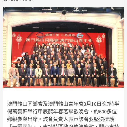
澳門鶴山同鄉會及澳門鶴山青年會3月16日晚7時半
假萬豪軒舉行甲辰龍年春茗聯歡晚會，約600多位
鄉親參與出席。該會負責人表示該會要堅決擁護
「一國兩制」，支持特區政府依法施政，關心支持