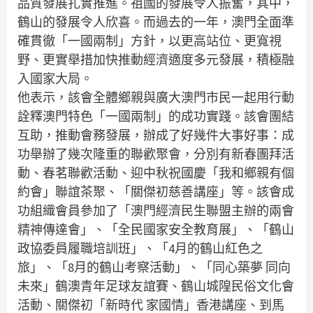
品質發展扎實推進。祖國的發展令人振奮，其中，
鶴山的發展令人欣喜。而過去的一年，澳門全面準
確貫徹「一國兩制」方針，以更高站位、更寬視
野、更實舉措加快推動經濟適度多元發展，積極融
入國家大局。
他表示，該會全體鄉親與廣大澳門市民一起用行動
詮釋澳門特色「一國兩制」的成功實踐。該會團結
互助，推動會務發展，辦成了好幾件大事好事：成
功舉辦了幾次隆重的聯歡聚會，分別有新春團拜活
動、春茗聯歡活動、迎中秋祝國慶「我和鄉親有個
約會」聯誼茶聚、「關傑初慈善講座」等。該會成
功組織會員參加了「澳門經濟民生聯盟主辦的兩會
精神傳達會」、「全民國家安全教育展」、「鶴山
政協委員履職培訓班」、「4月的鶴山紅色之
旅」、「8月的鶴山考察活動」、「同心築夢 同向
未來」鶴澳青年足球友誼賽、鶴山城隍民俗文化會
活動、關傑初「新時代 家國情」香港講座、到馬