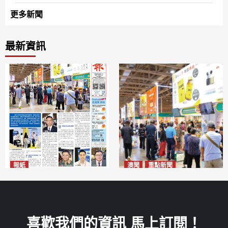
更多新聞
最新資訊
報紙
澳聞
重點新聞
2026年8月10日版面
粵澳名優展四天料九萬人次入
2026-08-10
場 招商局：近卅企業有意落戶
澳門
2026-08-10
喜歡我們的資訊 馬上訂閱！