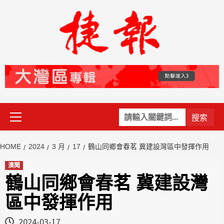
Skip
to
content
Primary
關
Menu
鍵
字:
HOME
2024
3 月
17
鶴山同鄉會春茗 冀建設灣區中發揮作用
澳聞
鶴山同鄉會春茗 冀建設灣
區中發揮作用
2024-03-17