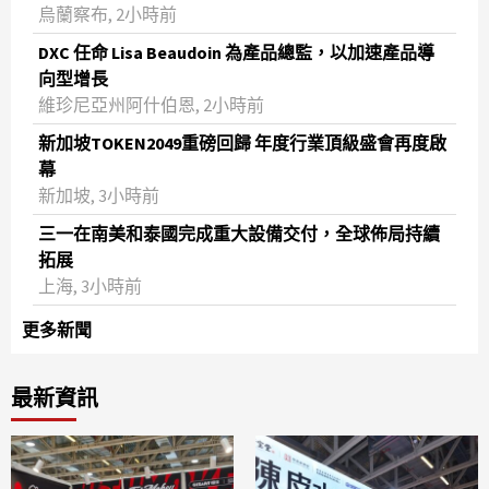
烏蘭察布, 2小時前
DXC 任命 Lisa Beaudoin 為產品總監，以加速產品導
向型增長
維珍尼亞州阿什伯恩, 2小時前
新加坡TOKEN2049重磅回歸 年度行業頂級盛會再度啟
幕
新加坡, 3小時前
三一在南美和泰國完成重大設備交付，全球佈局持續
拓展
上海, 3小時前
更多新聞
最新資訊