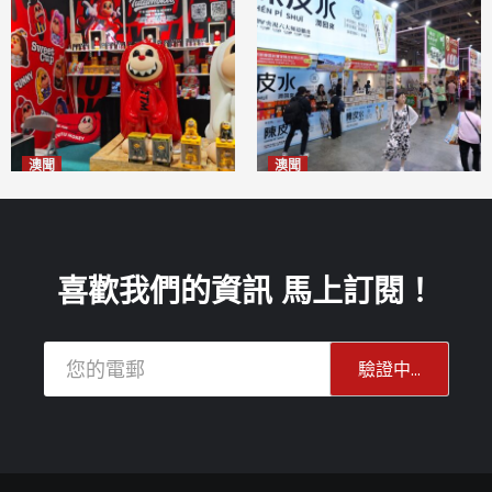
澳聞
澳聞
國風潮玩IP「兔極猴」亮相名
新寶堂參展粵澳名優拓闊銷售
優展
渠道
2026-08-06
2026-08-06
喜歡我們的資訊 馬上訂閱！