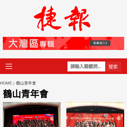
Skip
to
content
Primary
關
Menu
鍵
字:
HOME
鶴山青年會
鶴山青年會