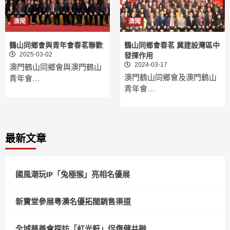
澳聞
澳聞
鶴山同鄉會與青年會春茗聯歡
鶴山同鄉會春茗 冀建設灣區中
2025-03-02
發揮作用
2024-03-17
澳門鶴山同鄉會與澳門鶴山
澳門鶴山同鄉會及澳門鶴山
青年會…
青年會…
最新文章
國風潮玩IP「兔極猴」亮相名優展
新寶堂參展粵澳名優拓闊銷售渠道
全城慈善會探訪「虹光軒」促傷健共融