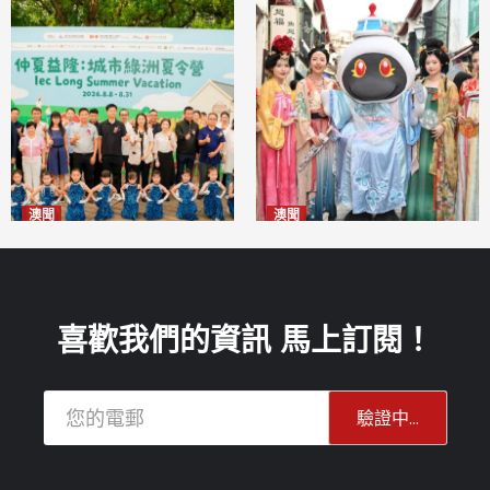
澳聞
澳聞
片區中心攜手婦聯辦「仲夏益
澳門華服文化嘉年華福隆新街
隆」 逾70場活動聯動社區及周
登場
2026-08-09
邊商戶
2026-08-09
喜歡我們的資訊 馬上訂閱！