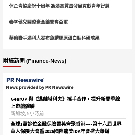
休企青協慶祝十周年 為澳高質量發展貢獻青年智慧
泰拳健兒關偉豪全錦賽奪亞軍
華億聯手澳科大發布魚鱗膠原蛋白肽科研成果
財經新聞 (Finance-News)
News provided by PR Newswire
GearUP 與《逃離塔科夫》攜手合作，提升新賽季線
上遊戲體驗
新加坡, 5小時前
全球1萬餘位金融保險菁英齊聚香港----第十六屆世界
華人保險大會暨2026國際龍獎IDA年會盛大舉辦