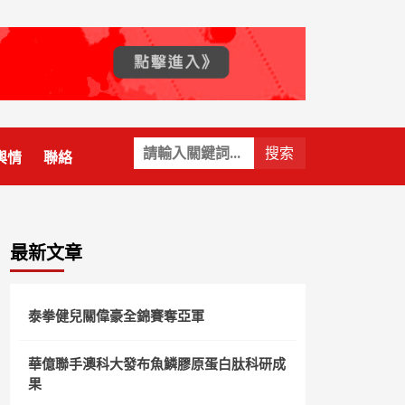
關
輿情
聯絡
鍵
字:
最新文章
泰拳健兒關偉豪全錦賽奪亞軍
華億聯手澳科大發布魚鱗膠原蛋白肽科研成
果