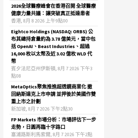
2026全球醫療峰會在香港召開 全球醫療
健康力量共議：讓突破真正抵達患者
香港, 8月 8 2026 上午9點00
Eightco Holdings (NASDAQ: ORBS) 公
布其總持倉量約為 3.78 億美元，當中包
括 OpenAI、Beast Industries、超過
16,000 枚以太幣及近 3.02 億枚 WLD 代
幣
賓夕法尼亞州伊斯頓, 8月 7 2026 下午3
點08
MetaOptics聚焦推進超透鏡商業化 撤
回納斯達克上市申請 並押後於美國作雙
重上市之計劃
新加坡, 8月 7 2026 下午2點30
FP Markets 市場分析：市場評估下一步
走勢，日圓再臨十字路口
塞浦路斯利馬索爾, 8月 7 2026 下午2點