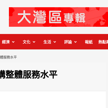
經濟
文化
生活
評論
報紙
熱點
體服務水平
構整體服務水平