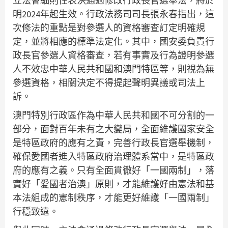
立法會細則性表決通過修改行政長官選舉法，將於
明2024年起生效。行政法務司司長張永春指出，這
次修法的重點是對參選人的資格審查訂定明確規
定，並將相應的標準法定化。其中，國安委負責行
政長官參選人資格審查，若有事實及行為證明參選
人不效忠中華人民共和國和澳門特區等，則視為無
參選資格，相關決定不得提起聲明異議或司法上
訴。
澳門特別行政區作為中華人民共和國不可分割的一
部分，面對百年未有之大變局，全面維護國家安全
是特區政府的應有之責，完善行政長官選舉機制，
確保愛國者進入特區政府治理體系當中，是特區政
府的應有之義。只有全面貫徹好「一國兩制」，落
實好「愛國者治澳」原則，才能維護好由憲法和基
本法組成的憲制秩序，才能更好維護「一國兩制」
行穩致遠。