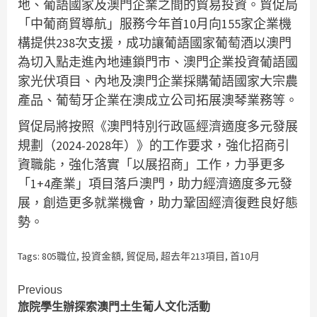
地、葡語國家及澳門企業之間的貿易投資。貿促局
「中葡商貿導航」服務今年首10月向155家企業機
構提供238次支援，成功讓葡語國家葡萄酒以澳門
為切入點走進內地連鎖門市、澳門企業投資葡語國
家光伏項目、內地及澳門企業採購葡語國家大宗農
產品、葡萄牙企業在澳成立公司拓展澳琴業務等。
貿促局將按照《澳門特別行政區經濟適度多元發展
規劃（2024-2028年）》的工作要求，強化招商引
資職能，強化落實「以展招商」工作，力爭更多
「1+4產業」項目落戶澳門，助力經濟適度多元發
展，創造更多就業機會，助力鞏固經濟復甦良好態
勢。
Tags:
805職位
,
投資金額
,
貿促局
,
超去年213項目
,
首10月
Continue
Previous
旅院學生辦探索澳門土生葡人文化活動
Reading