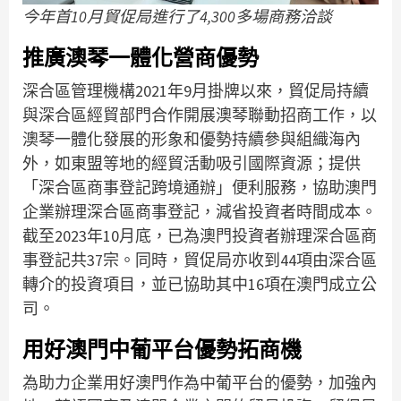
今年首10月貿促局進行了4,300多場商務洽談
推廣澳琴一體化營商優勢
深合區管理機構2021年9月掛牌以來，貿促局持續
與深合區經貿部門合作開展澳琴聯動招商工作，以
澳琴一體化發展的形象和優勢持續參與組織海內
外，如東盟等地的經貿活動吸引國際資源；提供
「深合區商事登記跨境通辦」便利服務，協助澳門
企業辦理深合區商事登記，減省投資者時間成本。
截至2023年10月底，已為澳門投資者辦理深合區商
事登記共37宗。同時，貿促局亦收到44項由深合區
轉介的投資項目，並已協助其中16項在澳門成立公
司。
用好澳門中葡平台優勢拓商機
為助力企業用好澳門作為中葡平台的優勢，加強內