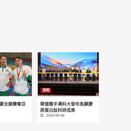
澳聞
豪全錦賽奪亞
華億聯手澳科大發布魚鱗膠
原蛋白肽科研成果
2026-08-08