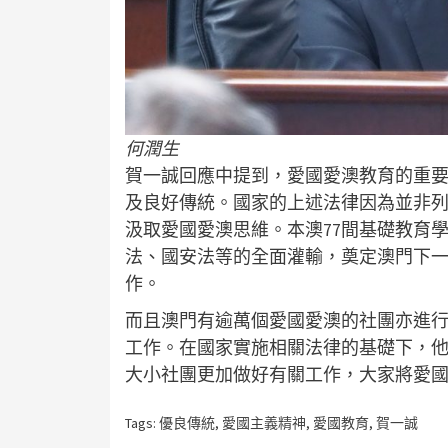
何潤生
賀一誠回應中提到，愛國愛澳教育的重要
及良好傳統。國家的上述法律因為並非
汲取愛國愛澳思維。本澳77間基礎教育
法、國安法等的全面灌輸，奠定澳門下一
作。
而且澳門有逾萬個愛國愛澳的社團亦進
工作。在國家實施相關法律的基礎下，
大小社團更加做好有關工作，大家將愛
Tags:
優良傳統
,
愛國主義精神
,
愛國教育
,
賀一誠