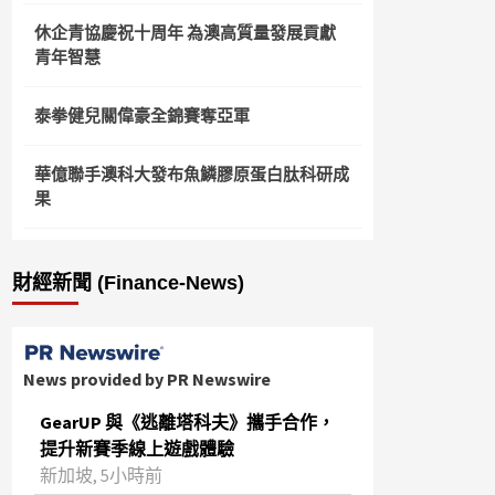
休企青協慶祝十周年 為澳高質量發展貢獻
青年智慧
泰拳健兒關偉豪全錦賽奪亞軍
華億聯手澳科大發布魚鱗膠原蛋白肽科研成
果
財經新聞 (Finance-News)
News provided by PR Newswire
GearUP 與《逃離塔科夫》攜手合作，
提升新賽季線上遊戲體驗
新加坡, 5小時前