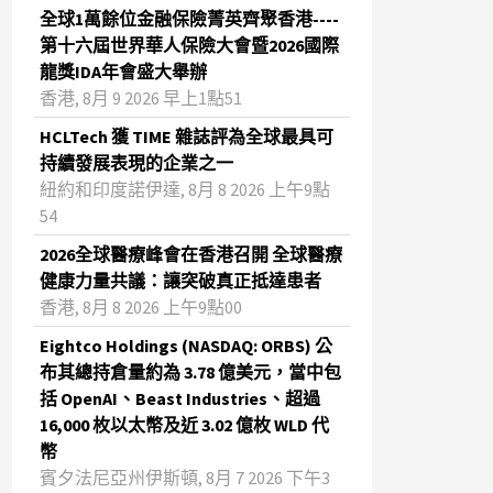
全球1萬餘位金融保險菁英齊聚香港----
第十六屆世界華人保險大會暨2026國際
龍獎IDA年會盛大舉辦
香港, 8月 9 2026 早上1點51
HCLTech 獲 TIME 雜誌評為全球最具可
持續發展表現的企業之一
紐約和印度諾伊達, 8月 8 2026 上午9點
54
2026全球醫療峰會在香港召開 全球醫療
健康力量共議：讓突破真正抵達患者
香港, 8月 8 2026 上午9點00
Eightco Holdings (NASDAQ: ORBS) 公
布其總持倉量約為 3.78 億美元，當中包
括 OpenAI、Beast Industries、超過
16,000 枚以太幣及近 3.02 億枚 WLD 代
幣
賓夕法尼亞州伊斯頓, 8月 7 2026 下午3