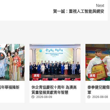
Next
賀一誠：重視人工智能與網安
澳聞
澳聞
嘉年華福隆新
休企青協慶祝十周年 為澳高
泰拳健兒關偉
質量發展貢獻青年智慧
軍
2026-08-09
2026-08-08