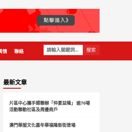
關
輿情
聯絡
鍵
字:
最新文章
片區中心攜手婦聯辦「仲夏益隆」 逾70場
活動聯動社區及周邊商戶
澳門華服文化嘉年華福隆新街登場