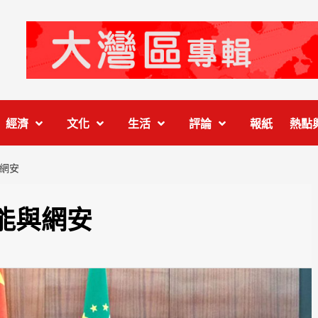
經濟
文化
生活
評論
報紙
熱點
網安
能與網安