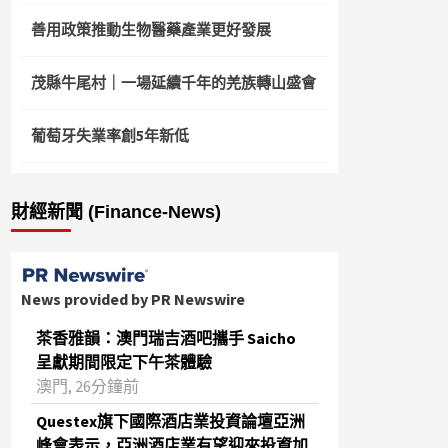
善用政策推動生物醫藥產業更好發展
茂縣牛尾村｜一場延續千年的羌族轉山盛會
葡萄牙失業率創5年新低
財經新聞 (Finance-News)
News provided by PR Newswire
茶香雅韻：澳門瑞吉酒吧攜手 Saicho
呈獻期間限定下午茶體驗
澳門, 26分鐘前
Questex旗下國際酒店業投資論壇亞洲
峰會表示，亞洲酒店業有望迎來投資加