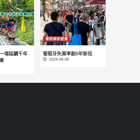
葡語國家經貿
一場延續千年
葡萄牙失業率創5年新低
2026-08-06
會