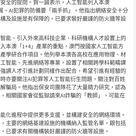
絡安全的提問。賀一誠表示，人工智能列入本澳
展、AI犯罪的防備要「兩手抓」。他指出網絡安全十分
機構及設施是有保障的，已要求裝好嚴謹的防火牆等設
工智能、引入外來高科技企業、科研機構人才設置上的
入本澳「1+4」產業的重點，澳門按國家人工智能方
關產學研合作項目。他列舉本澳各高校在應用物理、材
人工智能、先進網絡等專業，設置了相關跨學科範疇課
又強調人才引進計劃同樣作出配合，希望引進有經驗的
時亦要關注AI犯罪等人工智能衍生問題，關注對百姓
破解騙局。他指出保安司團隊花了大量精力研究，認為
，相關國家會從監獄請來AI詐騙的「教師」，可能在
智能化進程中提供更多支援，並構建安全的網絡環境。
會，主要的網絡基建設施的機構納入監管名單，銀包括
的，已要求有關機構裝好嚴謹的防火牆等設施。