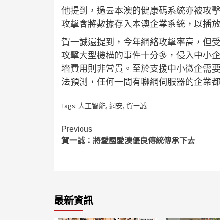
他提到，過去本澳的健康碼系統亦被攻
攻擊會將數據存入本澳企業系統，以播
賀一誠還提到，今年網絡攻擊率高，但
攻擊大型機構的事件十分多，侵入中小
墻費用則非常貴。至於支援中小微企需
法預測，任何一間有聯網伺服器的企業
Tags:
人工智能
,
網安
,
賀一誠
Continue
Previous
賀一誠：將愛國愛澳優良傳統傳承下去
Reading
最新資訊