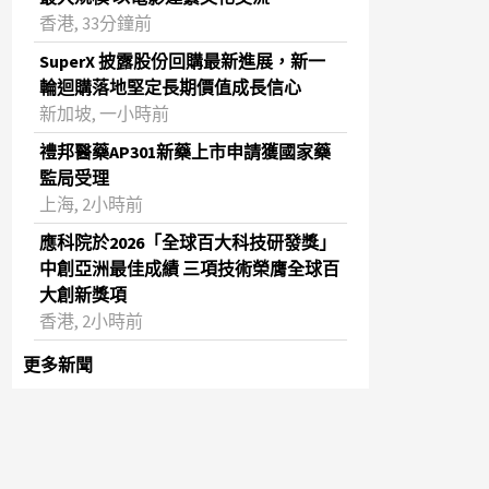
香港, 33分鐘前
SuperX 披露股份回購最新進展，新一
輪迴購落地堅定長期價值成長信心
新加坡, 一小時前
禮邦醫藥AP301新藥上市申請獲國家藥
監局受理
上海, 2小時前
應科院於2026「全球百大科技研發獎」
中創亞洲最佳成績 三項技術榮膺全球百
大創新獎項
香港, 2小時前
更多新聞