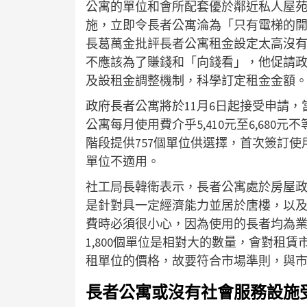
公寓的單位和會所配套優於鄰近私人屋
施，立即令長者公寓淪為「只有電梯的
長葛萬金批評長者公寓租金設定太高沒
不應該為了賺錢和「向錢看」，他促請政府
及設租金調整機制，科學訂定租金金額
政府長者公寓將於11月6日起接受申請
公寓每月使用費介乎5,410元至6,68
階段提供757個單位供選擇，首次簽訂
單位不適用。
社工局長韓衛表示，長者公寓處於房屋
是針對具一定經濟能力並居於唐樓，以
費時必須很小心，因為使用的長者均為
1,800個單位是相對大的數量，會對租
租單位的價格，故要符合市場準則，與
長者公寓或沒有社會服務設施