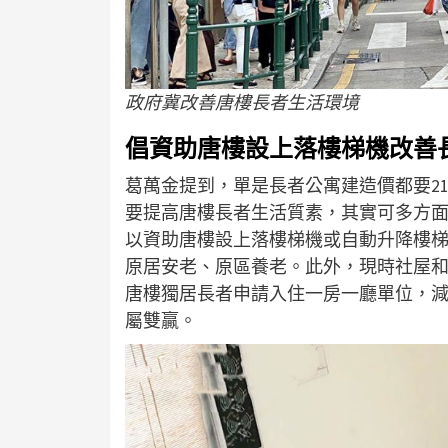
政府冀改善唐樓長者生活環境
倡資助唐樓設上落樓梯機改善
葛萬金提到，單是長者公寓建造價都要2
要提高唐樓長者生活質素，其實可多方
以資助唐樓設上落樓梯機或自動升降樓
原居安老、原區養老。此外，現時社屋
唐樓獨居長者申請入住一房一廳單位，
屬雙贏。