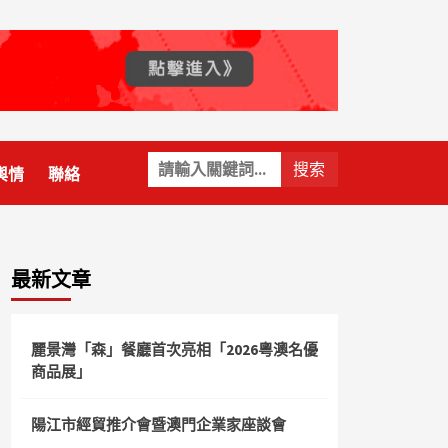
關
輿情
聯絡
鍵
字:
最新文章
麗景灣「森」餐廳首次亮相「2026粵澳名優
商品展」
陽江市經貿推介會暨澳門企業家座談會