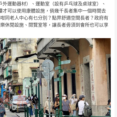
戶外運動器材）、運動室（設有乒乓球及桌球室）、
樓才可以使用康體設施，倘幾千長者集中一個時間去
「咁同老人中心有乜分別？點畀舒適空間長者？政府有
康樂休閒設施、閱覽室等，讓長者毋須到會所也可以享