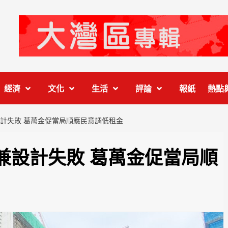
經濟
文化
生活
評論
報紙
熱點
計失敗 葛萬金促當局順應民意調低租金
兼設計失敗 葛萬金促當局順