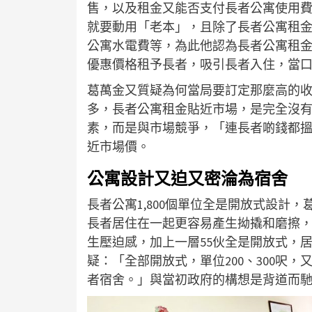
售，以及租金又能否支付長者公寓使用
就要動用「老本」，且除了長者公寓租
公寓水電費等，為此他認為長者公寓租
優惠價格租予長者，吸引長者入住，當
葛萬金又質疑為何當局要訂定那麼高的
多，長者公寓租金貼近市場，是完全沒
素，而是與市場競爭，「連長者啲錢都
近市場價。
公寓設計又迫又密淪為宿舍
長者公寓1,800個單位全是開放式設計
長者居住在一起更容易產生拗撬和磨擦
生壓迫感，加上一層55伙全是開放式，
疑：「全部開放式，單位200、300呎
者宿舍。」與當初政府的構想是背道而