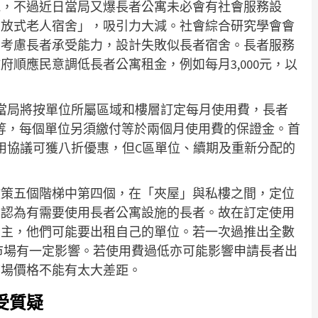
苑，不過近日當局又爆長者公寓未必會有社會服務設
開放式老人宿舍」，吸引力大減。社會綜合研究學會會
有考慮長者承受能力，設計失敗似長者宿舍。長者服務
順應民意調低長者公寓租金，例如每月3,000元，以
。
，當局將按單位所屬區域和樓層訂定每月使用費，長者
0元不等，每個單位另須繳付等於兩個月使用費的保證金。首
使用協議可獲八折優惠，但C區單位、續期及重新分配的
政策五個階梯中第四個，在「夾屋」與私樓之間，定位
及認為有需要使用長者公寓設施的長者。故在訂定使用
業主，他們可能要出租自己的單位。若一次過推出全數
賃市場有一定影響。若使用費過低亦可能影響申請長者出
市場價格不能有太大差距。
受質疑