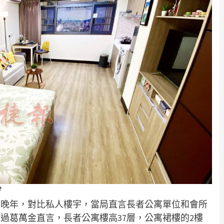
慣
享晚年，對比私人樓宇，當局直言長者公寓單位和會所
過葛萬金直言，長者公寓樓高37層，公寓裙樓的2樓