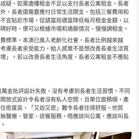
費成疑，如果唐樓租金不足以支付長者公寓租金，長者
金外，長者還需要應付日常生活開支，包括三餐費用和
金不宜貼近市場，促請當局適當降低每月租金金額，以
口碑好時，便可以根據市場和通脤情況，慢慢調租金。
收費標準，本澳已進入老齡化社會，長者比例越來越
有考慮長者承受能力，給人感覺不是想改善長者生活質
搵埋」。若以改善長者生活角度，長者公寓租金不應貼
，葛萬金批評設計失敗，沒有考慮到長者生活習慣，不同
，開放式設計令長者沒有私人空間，且單位面積細，產
居住密度高，「又迫又密」難令長者住得舒服。他質
，又無醫療、管家、送餐服務，唔應該叫公寓，應該叫長
馳。