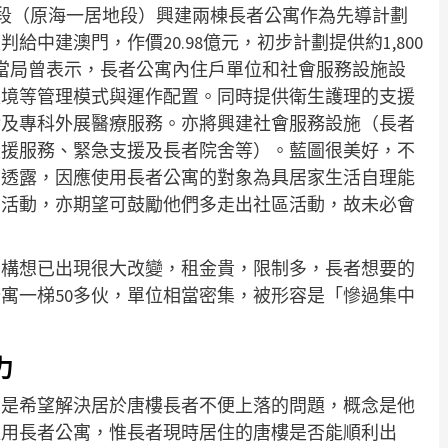
段（原海一居地段）興建兩棟長者公寓作為先導計劃
中建澳門，作價20.98億元，初步計劃提供約1,800
當局曾表示，長者公寓內住戶單位和社會服務設施設
環境等管理模式與運作配置。同時提供衛生護理的支援
診及專科外展醫療服務。亦將興建社會服務設施（長者
支援服務、緊急支援及長者院舍等）。藍圖很美好，不
卻透露，因應使用長者公寓的對象為具居家生活自理能
的活動，亦期望可鼓勵他們多走出社區活動，故未必會
的構想已出現很大改變，租金貴，限制多，長者想要的
寓一梯50多伙，單位相當密集，被形容是「慘過集中
力
，是希望解決居於唐樓長者不便上落的問題，概念是他
租用長者公寓，惟長者現時居住的唐樓是否能順利出