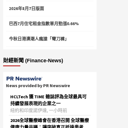
2026年8月7日版面
巴西7月住宅租金指數單月勁漲0.66%
今秋日港澳潮人瘋搶「彎刀褲」
財經新聞 (Finance-News)
News provided by PR Newswire
HCLTech 獲 TIME 雜誌評為全球最具可
持續發展表現的企業之一
紐約和印度諾伊達, 一小時前
2026全球醫療峰會在香港召開 全球醫療
健康力量共議：讓突破真正抵達患者