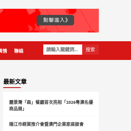
關
輿情
聯絡
鍵
字:
最新文章
麗景灣「森」餐廳首次亮相「2026粵澳名優
商品展」
陽江市經貿推介會暨澳門企業家座談會