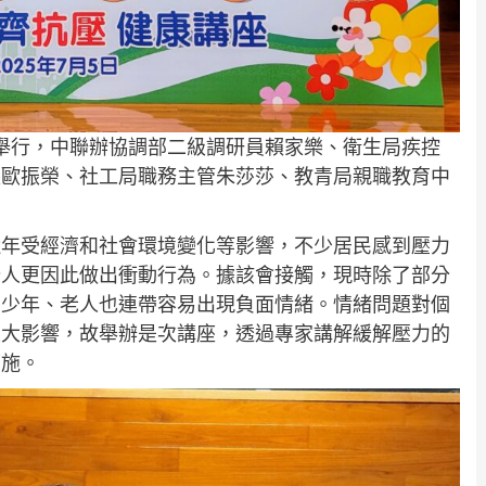
舉行，中聯辦協調部二級調研員賴家樂、衛生局疾控
長歐振榮、社工局職務主管朱莎莎、教青局親職教育中
。
近年受經濟和社會環境變化等影響，不少居民感到壓力
分人更因此做出衝動行為。據該會接觸，現時除了部分
青少年、老人也連帶容易出現負面情緒。情緒問題對個
重大影響，故舉辦是次講座，透過專家講解緩解壓力的
可施。