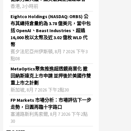
香港, 2小時前
Eightco Holdings (NASDAQ: ORBS) 公
布其總持倉量約為 3.78 億美元，當中包
括 OpenAI、Beast Industries、超過
16,000 枚以太幣及近 3.02 億枚 WLD 代
幣
賓夕法尼亞州伊斯頓, 8月 7 2026 下午3
點08
MetaOptics聚焦推進超透鏡商業化 撤
回納斯達克上市申請 並押後於美國作雙
重上市之計劃
新加坡, 8月 7 2026 下午2點30
FP Markets 市場分析：市場評估下一步
走勢，日圓再臨十字路口
塞浦路斯利馬索爾, 8月 7 2026 下午2點
30