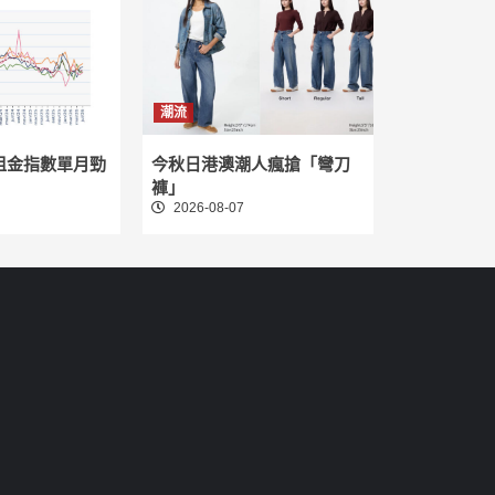
潮流
租金指數單月勁
今秋日港澳潮人瘋搶「彎刀
褲」
2026-08-07