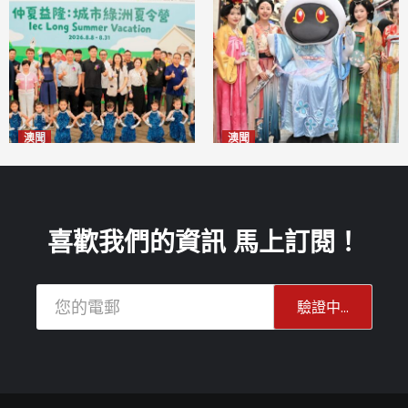
澳聞
澳聞
片區中心攜手婦聯辦「仲夏益
澳門華服文化嘉年華福隆新街
隆」 逾70場活動聯動社區及周
登場
2026-08-09
邊商戶
2026-08-09
喜歡我們的資訊 馬上訂閱！