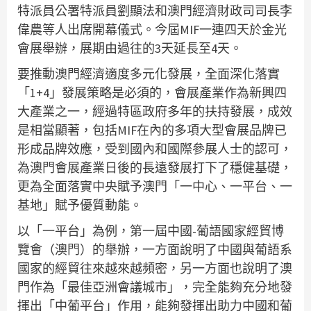
特派員公署特派員劉顯法和澳門經濟財政司司長李
偉農等人出席開幕儀式。今屆MIF一連四天於金光
會展舉辦，展期由過往的3天延長至4天。
要推動澳門經濟適度多元化發展，全面深化落實
「1+4」發展策略是必須的，會展產業作為新興四
大產業之一，經過特區政府多年的扶持發展，成效
是相當顯著，包括MIF在內的多項大型會展品牌已
形成品牌效應，受到國內和國際參展人士的認可，
為澳門會展產業日後的長遠發展打下了穩健基礎，
更為全面落實中央賦予澳門「一中心、一平台、一
基地」賦予優質動能。
以「一平台」為例，第一屆中國-葡語國家經貿博
覽會（澳門）的舉辦，一方面說明了中國與葡語系
國家的經貿往來越來越頻密，另一方面也說明了澳
門作為「最佳亞洲會議城市」，完全能夠充分地發
揮出「中葡平台」作用，能夠發揮出助力中國和葡