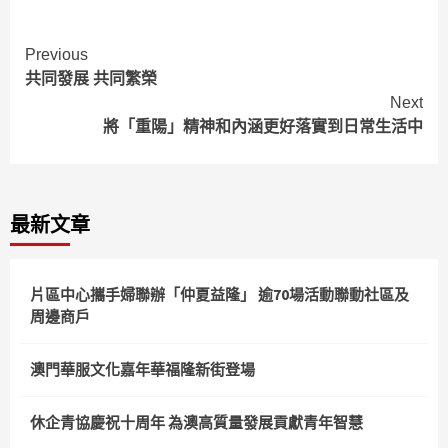
Continue
Previous
共同發展 共同繁榮
Reading
Next
將「重陽」精神和內涵更好落實到日常生活中
最新文章
片區中心攜手婦聯辦「仲夏益隆」 逾70場活動聯動社區及
周邊商戶
澳門華服文化嘉年華福隆新街登場
休企青協慶祝十周年 為澳高質量發展貢獻青年智慧