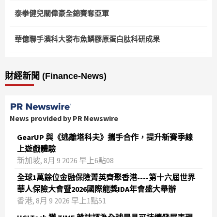
泰拳健兒關偉豪全錦賽奪亞軍
華億聯手澳科大發布魚鱗膠原蛋白肽科研成果
財經新聞 (Finance-News)
News provided by PR Newswire
GearUP 與《逃離塔科夫》攜手合作，提升新賽季線
上遊戲體驗
新加坡, 8月 9 2026 早上6點08
全球1萬餘位金融保險菁英齊聚香港----第十六屆世界
華人保險大會暨2026國際龍獎IDA年會盛大舉辦
香港, 8月 9 2026 早上1點51