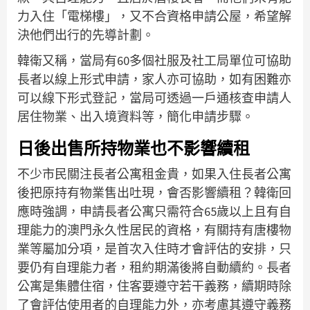
力入住「電梯樓」，又不合資格申請公屋，希望解
決他們出行的先導計劃。
韓衛又稱，當局有60多個社服及社工局單位可協助
長者以線上形式申請，家人亦可協助，如有困難亦
可以線下形式登記，當局可透過一戶通核查申請人
居住物業、出入境資料等，簡化申請步驟。
日後出售所持物業也不影響續租
不少市民關注長者公寓租金貴，如果入住長者公寓
後把原持有物業售出吐現，會否影響續租？韓衛回
應時強調，申請長者公寓只需符合65歲以上且有自
理能力的澳門永久性居民的資格，有關持有唐樓物
業等屬加分項，是首次入住時才會評估的安排，只
要仍有自理能力者，租約期滿後將自動續約。長者
公寓是集體住宿，住客要遵守若干義務，續期時除
了會評估使用者的自理能力外，亦考慮其遵守義務