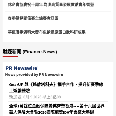
休企青協慶祝十周年 為澳高質量發展貢獻青年智慧
泰拳健兒關偉豪全錦賽奪亞軍
華億聯手澳科大發布魚鱗膠原蛋白肽科研成果
財經新聞 (Finance-News)
News provided by PR Newswire
GearUP 與《逃離塔科夫》攜手合作，提升新賽季線
上遊戲體驗
新加坡, 8月 9 2026 早上6點08
全球1萬餘位金融保險菁英齊聚香港----第十六屆世界
華人保險大會暨2026國際龍獎IDA年會盛大舉辦