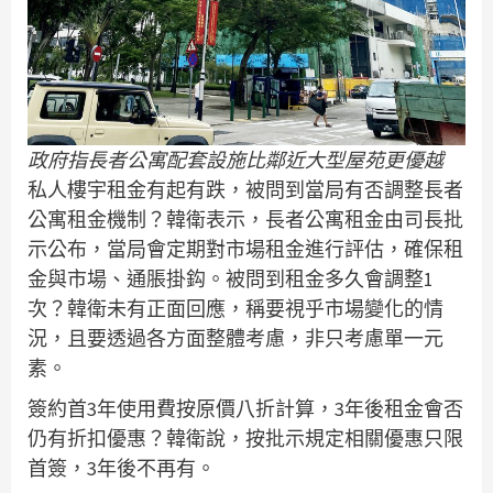
政府指長者公寓配套設施比鄰近大型屋苑更優越
私人樓宇租金有起有跌，被問到當局有否調整長者
公寓租金機制？韓衛表示，長者公寓租金由司長批
示公布，當局會定期對市場租金進行評估，確保租
金與市場、通脹掛鈎。被問到租金多久會調整1
次？韓衛未有正面回應，稱要視乎市場變化的情
況，且要透過各方面整體考慮，非只考慮單一元
素。
簽約首3年使用費按原價八折計算，3年後租金會否
仍有折扣優惠？韓衛說，按批示規定相關優惠只限
首簽，3年後不再有。