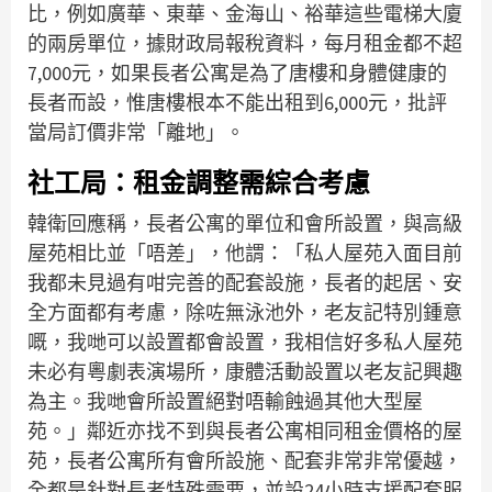
比，例如廣華、東華、金海山、裕華這些電梯大廈
的兩房單位，據財政局報稅資料，每月租金都不超
7,000元，如果長者公寓是為了唐樓和身體健康的
長者而設，惟唐樓根本不能出租到6,000元，批評
當局訂價非常「離地」。
社工局：租金調整需綜合考慮
韓衛回應稱，長者公寓的單位和會所設置，與高級
屋苑相比並「唔差」，他謂：「私人屋苑入面目前
我都未見過有咁完善的配套設施，長者的起居、安
全方面都有考慮，除咗無泳池外，老友記特別鍾意
嘅，我哋可以設置都會設置，我相信好多私人屋苑
未必有粵劇表演場所，康體活動設置以老友記興趣
為主。我哋會所設置絕對唔輸蝕過其他大型屋
苑。」鄰近亦找不到與長者公寓相同租金價格的屋
苑，長者公寓所有會所設施、配套非常非常優越，
全都是針對長者特殊需要，並設24小時支援配套服