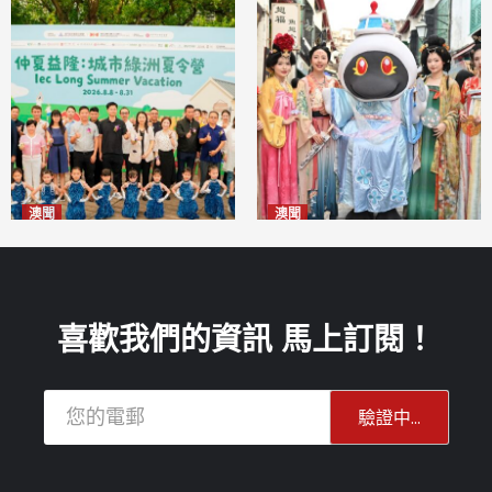
澳聞
澳聞
片區中心攜手婦聯辦「仲夏益
澳門華服文化嘉年華福隆新街
隆」 逾70場活動聯動社區及周
登場
2026-08-09
邊商戶
2026-08-09
喜歡我們的資訊 馬上訂閱！