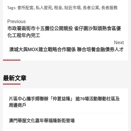
Tags:
會所配套
,
私人屋苑
,
租金
,
貼近市場
,
長者公寓
,
長者服務
Continue
Previous
市政署兩街市十五攤位公開競投 雀仔園沙梨頭熟食區優
Reading
化工程年內完工
Next
澳城大與MOX建立戰略合作關係 聯合培養金融債券人才
最新文章
片區中心攜手婦聯辦「仲夏益隆」 逾70場活動聯動社區及
周邊商戶
澳門華服文化嘉年華福隆新街登場