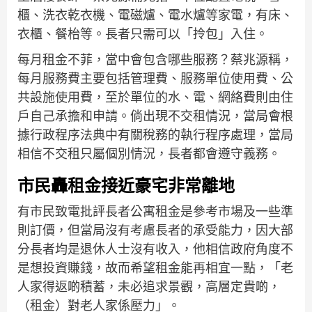
櫃、洗衣乾衣機、電磁爐、電水爐等家電，有床、
衣櫃、餐枱等。長者只需可以「拎包」入住。
每月租金不菲，當中會包含哪些服務？蔡兆源稱，
每月服務費主要包括管理費、服務單位使用費、公
共設施使用費，至於單位的水、電、網絡費則由住
戶自己承擔和申請。倘出現不交租情況，當局會根
據行政程序法典中有關稅務的執行程序處理，當局
相信不交租只屬個別情況，長者都會遵守義務。
市民轟租金接近豪宅非常離地
有市民致電批評長者公寓租金是參考市場及一些準
則訂價，但當局沒有考慮長者的承受能力，因大部
分長者均是退休人士沒有收入，他相信政府角度不
是想投資賺錢，故而希望租金能再相宜一點，「老
人家得返啲積蓄，未必追求景觀，高層定貴啲，
（租金）對老人家係壓力」。