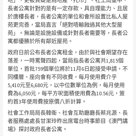
地」，更被質疑是為地產「托市」。社工局重申，
長者公寓針對的是有一定存款、具自理能力、且居
於唐樓長者，長者公寓的單位和會所設置比私人屋
苑更完善，當局直言「絕對唔輸蝕過其他大型屋
苑」。無論是設施設備或針對長者需要等，長者公
寓都優勝於所有鄰近屋苑。
政府日前公布長者公寓租金，由於與社會期望存在
落差，一時罵聲四起，當局指長者公寓共1,815個
單位，首批759個單位將於11月6日起接受申請，不
同樓層、座向會有不同收費，每月使用費介乎
5,410元至6,680元，以中位數單位為例，每月使用
費為6,050元，每平方呎面積使用費為10.56元，簽
約首3年使用費按原價八折計算。
社會工作局局長韓衛、社會互助廳廳長蔡兆源、長
者服務處處長甘潔玲昨出席電台時事節目《澳門講
場》探討政府長者公寓。