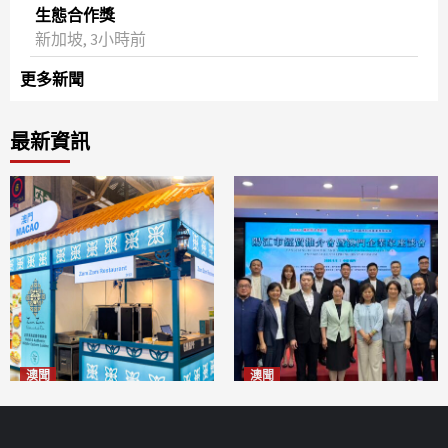
生態合作獎
新加坡, 3小時前
更多新聞
最新資訊
澳聞
澳聞
麗景灣「森」餐廳首次亮相
陽江市經貿推介會暨澳門企業
「2026粵澳名優商品展」
家座談會