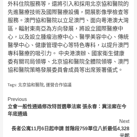
外科住院服務等，還將引入和採用北京協和醫院的
先進醫療技術及國際醫療設備，開展影像學檢查等
服務。澳門協和醫院以立足澳門、面向粵港澳大灣
區，輻射東南亞為方向發展，將設立國際醫療中
心，以及設立腫瘤治療中心、醫學美容中心、傳統
醫學中心、健康管理中心等特色專科，以提升澳門
專科醫療的吸引力。 中央港澳辦、國家衛生健康
委有關司局領導、北京協和醫院全體院領導、澳門
協和醫院策略發展委員會成員等出席簽署儀式。
Tags:
北京協和醫院
,
運營合作協議
Continue
Previous
立會一般性通過修改特首選舉法案 張永春：冀法案在今
Reading
年底通過
Next
長者公寓11月6日起申請 首階段759單位八折最低4,328
元起