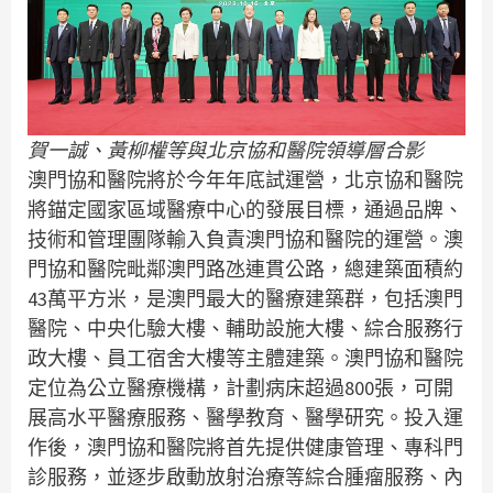
賀一誠、黃柳權等與北京協和醫院領導層合影
澳門協和醫院將於今年年底試運營，北京協和醫院
將錨定國家區域醫療中心的發展目標，通過品牌、
技術和管理團隊輸入負責澳門協和醫院的運營。澳
門協和醫院毗鄰澳門路氹連貫公路，總建築面積約
43萬平方米，是澳門最大的醫療建築群，包括澳門
醫院、中央化驗大樓、輔助設施大樓、綜合服務行
政大樓、員工宿舍大樓等主體建築。澳門協和醫院
定位為公立醫療機構，計劃病床超過800張，可開
展高水平醫療服務、醫學教育、醫學研究。投入運
作後，澳門協和醫院將首先提供健康管理、專科門
診服務，並逐步啟動放射治療等綜合腫瘤服務、內