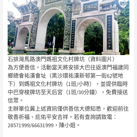
石排灣馬路澳門媽祖文化村牌坊（資料圖片）
為方便善信，活動當天將安排大巴往返澳門福建同
鄉總會祐漢會址（黑沙環祐漢新邨第一街62號地
下）到媽祖文化村牌坊（1班/小時），並提供臨時
中巴穿梭牌坊至天后宮（1班/30分鐘），免費接送
信眾。
主辦單位冀上述資訊僅供善信大德知悉，歡迎前往
敬香祈福、庇佑平安吉祥。若有查詢請致電：
28571999/66631999，陳小姐。