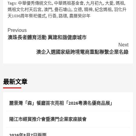
Tags:
中華優秀傳統文化
,
中華媽祖基金會
,
九月初九
,
大愛
,
媽祖
,
媽祖文化村天后宮
,
澳門
,
疊石塘山
,
立德
,
精神
,
紀念媽祖
,
羽化升
天1036周年祭祀儀式
,
行善
,
路環
,
農曆癸卯年
Continue
Previous
澳珠長者體育活動 冀建和諧健康城市
Reading
Next
澳企入選國家級跨境電商重點聯繫企業名錄
最新文章
麗景灣「森」餐廳首次亮相「2026粵澳名優商品展」
陽江市經貿推介會暨澳門企業家座談會
2026年8月7日版面