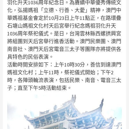
羽化升天1036周年紀念日。為賡續中華優秀傳統文
化，弘揚媽祖「立德、行善、大愛」精神，澳門中
華媽祖基金會定於10月23日上午11點正，在路環疊
石塘山媽祖文化村天后宮舉行紀念媽祖羽化升天
1036周年祭祀儀式。是日，台灣雲林縣西螺拱興宮
將組團到天后宮舉行進香活動。澳門民樂團、澳門
南音社、澳門天后宮電音三太子等團隊亦將提供各
具特色的民俗表演。
活動時間安排如下：上午10時30分，善信到達澳門
媽祖文化村；上午11時，祭祀儀式開始；下午2
時，各陣頭輪流表演，包括民樂、南音、電音三太
子；直至下午5時活動結束。