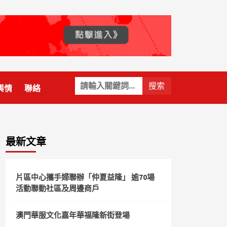
關
輿情
聯絡
鍵
字:
最新文章
片區中心攜手婦聯辦「仲夏益隆」 逾70場
活動聯動社區及周邊商戶
澳門華服文化嘉年華福隆新街登場