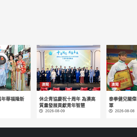
澳聞
澳聞
嘉年華福隆新
休企青協慶祝十周年 為澳高
泰拳健兒關偉
質量發展貢獻青年智慧
軍
2026-08-09
2026-08-08