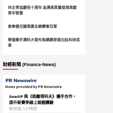
休企青協慶祝十周年 為澳高質量發展貢獻
青年智慧
泰拳健兒關偉豪全錦賽奪亞軍
華億聯手澳科大發布魚鱗膠原蛋白肽科研成
果
財經新聞 (Finance-News)
News provided by PR Newswire
GearUP 與《逃離塔科夫》攜手合作，
提升新賽季線上遊戲體驗
新加坡, 5小時前