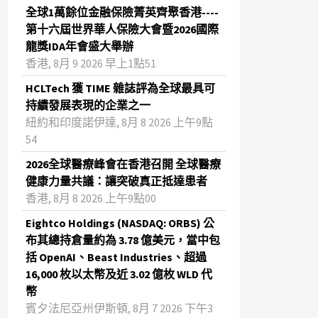
全球1萬餘位金融保險菁英齊聚香港----
第十六屆世界華人保險大會暨2026國際
龍獎IDA年會盛大舉辦
香港, 8月 9 2026 早上1點51
HCLTech 獲 TIME 雜誌評為全球最具可
持續發展表現的企業之一
紐約和印度諾伊達, 8月 8 2026 上午9點
54
2026全球醫療峰會在香港召開 全球醫療
健康力量共議：讓突破真正抵達患者
香港, 8月 8 2026 上午9點00
Eightco Holdings (NASDAQ: ORBS) 公
布其總持倉量約為 3.78 億美元，當中包
括 OpenAI、Beast Industries、超過
16,000 枚以太幣及近 3.02 億枚 WLD 代
幣
賓夕法尼亞州伊斯頓, 8月 7 2026 下午3