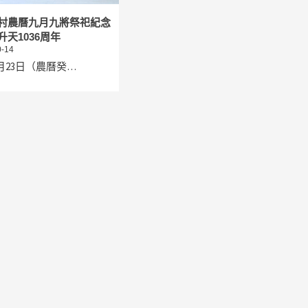
村農曆九月九將祭祀紀念
天1036周年
-14
10月23日（農曆癸…