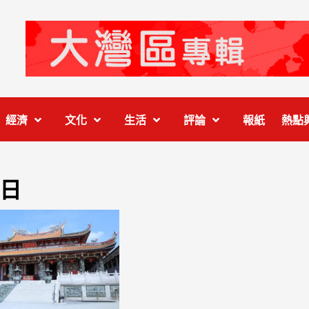
經濟
文化
生活
評論
報紙
熱點
 日