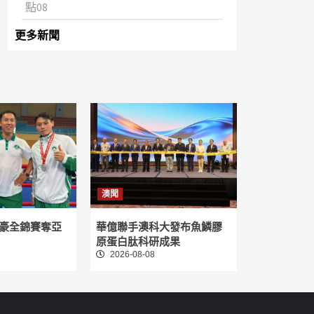
點08
更多新聞
澳聞
豪全錦賽奪亞
華億聯手澳科大發布魚鱗膠
原蛋白肽科研成果
2026-08-08