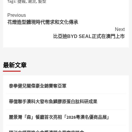
Tags:
捷報
,
潮流
,
髮型
Continue
Previous
花燈造型體現時代需求和文化傳承
Reading
Next
比亞迪BYD SEAL正式在澳門上市
最新文章
泰拳健兒關偉豪全錦賽奪亞軍
華億聯手澳科大發布魚鱗膠原蛋白肽科研成果
麗景灣「森」餐廳首次亮相「2026粵澳名優商品展」