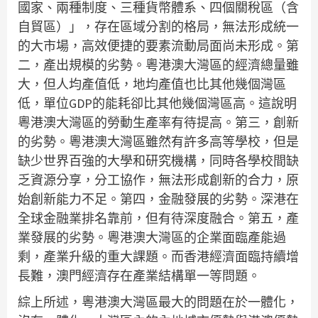
國家、兩種制度、三種貨幣體系、四個關稅區（含
自貿區）」，存在區域分割的格局，無法形成統一
的大市場，高效便捷的要素流動局面尚未形成。第
二，產出規模的劣勢。粵港澳大灣區的經濟總量雖
大，但人均產值低，地均產值也比其他幾個灣區
低，單位GDP的能耗卻比其他幾個灣區高。這說明
粵港澳大灣區的勞動生產率有待提高。第三，創新
的劣勢。粵港澳大灣區雖然有許多高等學校，但是
缺少世界百強的大學和研究機構，同時各學校間缺
乏資源分享，分工協作，無法形成創新的合力，原
始創新能力不足。第四，金融發展的劣勢。深港在
全球金融業排名靠前，但有待深度融合。第五，產
業發展的劣勢。粵港澳大灣區的企業面臨產能過
剩，產業升級的重大課題。而香港經濟面臨持續增
長難，澳門經濟存在產業結構單一等問題。
綜上所述，粵港澳大灣區最大的問題在於一體化，