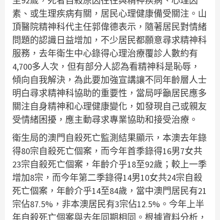
至92歲，死者自殺原因往往與精神疾病、心理因
素、或生理疾病有關，居民心理健康備受關注。山
頂醫院精神科代主任郭偉德表示，隨著居民對情緒
問題的認識日益增加，不少居民都願意尋求精神科
服務，去年衛生中心錄得心理治療覆診人數約有
4,700多人次，但有部分人認為看精神科是恥辱，
傾向自我解決，為此要加強宣講讓不同年齡層人士
明白尋求精神科協助的重要性，當局呼籲居民應多
關注自身精神和心理健康變化，如發現自己或親友
受情緒困擾，應主動尋求專業協助和接受治療。
衛生局的澳門自殺死亡監測結果顯示，本澳去年錄
得80宗自殺死亡個案，而今年首季錄得16男7女共
23宗自殺死亡個案，年齡介乎18至92歲；較上一季
增加8宗，而今年第二季錄得14男10女共24宗自殺
死亡個案，年齡介乎14至84歲，當中澳門居民有21
宗佔87.5%，非本澳居民有3宗佔12.5%。今年上半
年自殺死亡個案與去年同期相同。根據資料分析，