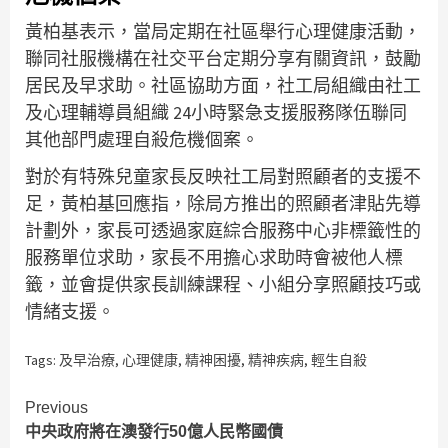
黃柏基表示，當局定期在社區舉行心理健康活動，
聯同社服機構在社交平台定期分享有關資訊，鼓勵
居民及早求助。社區協助方面，社工局組織由社工
及心理輔導員組織 24小時緊急支援服務隊伍聯同
其他部門處理自殺危機個案。
對於有特殊兒童家長反映社工局對照顧者的支援不
足，黃柏基回應指，除局方推出的照顧者津貼先導
計劃外，家長可透過家庭綜合服務中心非標籤性的
服務單位求助，家長不用擔心求助時會被他人標
籤，並會提供家長訓練課程、小組分享照顧技巧或
情緒支援。
Tags:
及早治療
,
心理健康
,
精神困擾
,
精神疾病
,
輕生自殺
Continue
Previous
中央政府將在澳發行50億人民幣國債
Reading