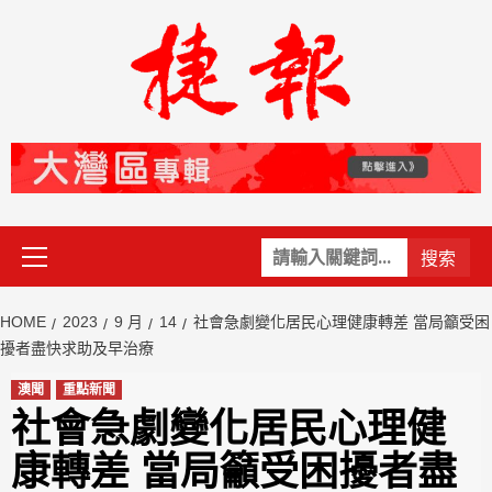
Skip
to
content
Primary
關
Menu
鍵
字:
HOME
2023
9 月
14
社會急劇變化居民心理健康轉差 當局籲受困
擾者盡快求助及早治療
澳聞
重點新聞
社會急劇變化居民心理健
康轉差 當局籲受困擾者盡