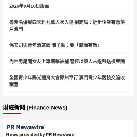
2026年8月10日版面
粵澳名優展四天料九萬人次入場 招商局：近卅企業有意落
戶澳門
保安司與青年清茶談 陳子勁：要「聽而有應」
內地男尾隨女友上車襲擊被捕 警控以殺人未遂移送檢察院
全國青少年陽光體育大會鄭州舉行 澳門青少年競技交流收
穫豐
財經新聞 (Finance-News)
News provided by PR Newswire