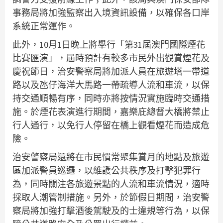
事務局將加強監察出入境資訊設備，以確保各口岸
系統正常運作。
此外，10月1日晚上將舉行「第31屆澳門國際煙花
比賽匯演」，屆時預計有較多市民外出觀賞煙花及
慶祝節日，治安警察局將加派人員在旅遊塔一帶道
路以及氹仔海洋大馬路一帶疏導人流和車流，以保
持交通順暢有序，同時亦將按情況實施臨時交通措
施。於煙花表演進行期間，嘉樂庇總督大橋將禁止
行人通行，以免行人停留在橋上觀看煙花而造成危
險。
治安警察局還將在市民慣常聚集賞月的地點及旅遊
區加派警員巡邏，以維護公共秩序及打擊犯罪行
為，同時關注各旅遊景點的人流和車流情況，適時
採取人潮管制措施。另外，於節假日期間，治安警
察局將加強打擊酒後駕駛及的士違規等行為，以保