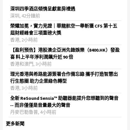
深圳四季酒店傾情呈獻套房禮遇
深圳, 42分鐘前
榮耀加冕，實力見證｜華龍航空一舉斬獲 CFS 第十五
屆財經峰會三項重磅大獎
香港, 2小時前
【盈利預告】港股澳企亞洲先鋒娛樂（8400.HK）發盈
喜 料上半年淨利潤飆升近 90 倍
香港和澳門, 3小時前
理光香港與希路能源簽署合作備忘錄 攜手打造智慧出
行生態圈 助力企業綠色轉型
香港, 3小時前
全新 ReSound Sensia™ 助聽器能提升您想聽到的聲音
-- 而非僅僅是音量最大的聲音
丹麥巴勒魯普, 4小時前
更多新聞