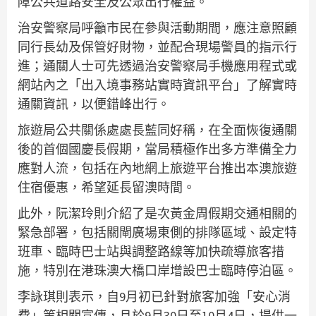
障公共道路安全及公眾出行權益。
治安警察局呼籲市民在參與活動期間，應注意照顧
同行長幼及保管好財物，並配合現場警員的指示行
進；通關人士可先透過治安警察局手機應用程式或
網站內之「出入境事務站實時資訊平台」了解實時
通關資訊，以便錯峰出行。
旅遊局公共關係處處長藍同好稱，在全面恢復通關
後的首個國慶長假期，當局積極作出多方準備全力
應對人流，包括在內地網上旅遊平台推出本澳旅遊
住宿優惠，希望延長留澳時間。
此外，阮潔玲則介紹了是次黃金周假期交通相關的
緊急部署，包括關閘廣場東側的排隊區域、設定特
班車、臨時巴士站與調整路線等加快疏導旅客措
施，特別在港珠澳大橋口岸增設巴士臨時停泊區。
李詠琪則表示，自9月初已針對旅客加強「安心消
費」等相關宣傳，且於9月30日至10月4日，提供一