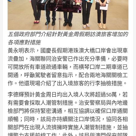
五個政府部門介紹針對黃金周假期訪澳旅客增加的
各項應對措施
黃永明表示，國慶長假期港珠澳大橋口岸會出現車
流疊加，海關聯同治安警已作出充分準備，必要時
可開放所有車道疏通車輛，而横琴口岸二期車道已
開通，呼籲駕駛者留意指示，配合兩地海關關檢工
作。他還現場介紹了出入境旅客的行李抽檢措施。
李德輝預計黃金周日均出入境人次將超過50萬，若
有需要會採取人潮管制措施。治安警察局與內地邊
檢部門將保持緊密溝通，相互協調以確保口岸通關
順暢；同時，該局亦持續關注口岸情況，協同各相
關部門在出現人流擠擁時實施人潮管制措施，並抽
調警力支援前線工作；此外，該局與澳門保安部隊