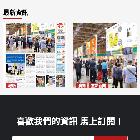
最新資訊
報紙
澳聞
重點新聞
2026年8月10日版面
粵澳名優展四天料九萬人次入
2026-08-10
場 招商局：近卅企業有意落戶
澳門
2026-08-10
喜歡我們的資訊 馬上訂閱！