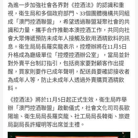
為進一步加強社會各界對《控酒法》的認識和重
視，衛生局和多個政府部門、33個團體機構共同組
成「澳門控酒聯盟」，希望透過聯盟凝聚社會的共
識和力量，攜手合作推動本澳控酒工作，共同向社
會大眾傳遞預防未成年人接觸及飲用酒精飲料的訊
息。衛生局局長羅奕龍表示，控煙辦將在11月5日
升格成為廳級單位「控煙控酒辦公室」，當局並針
對外賣平台制訂指引，包括商家要對顧客作出提
醒，買家則要作已成年聲明，配送員要確認接收者
為成年人等，防止未成年人透過外賣購買酒精飲
料。
《控酒法》將於11月5日起正式生效，衛生局昨舉
辦「澳門控酒聯盟」啟動儀式，社會文化司司長歐
陽瑜、衛生局局長羅奕龍、社工局局長韓衛、旅遊
局副局長許耀明等出席並主禮。