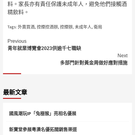
料。家長亦有責任保護未成年人，避免他們接觸酒
精飲料。
Tags:
外賣買酒
,
控煙控酒辦
,
控煙辦
,
未成年人
,
衛局
Continue
Previous
青年就業博覽會2023供逾千七職缺
Reading
Next
多部門針對黃金周做好應對措施
最新文章
國風潮玩IP「兔極猴」亮相名優展
新寶堂參展粵澳名優拓闊銷售渠道