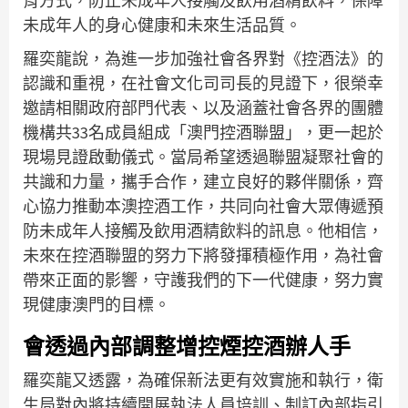
育方式，防止未成年人接觸及飲用酒精飲料，保障
未成年人的身心健康和未來生活品質。
羅奕龍說，為進一步加強社會各界對《控酒法》的
認識和重視，在社會文化司司長的見證下，很榮幸
邀請相關政府部門代表、以及涵蓋社會各界的團體
機構共33名成員組成「澳門控酒聯盟」，更一起於
現場見證啟動儀式。當局希望透過聯盟凝聚社會的
共識和力量，攜手合作，建立良好的夥伴關係，齊
心協力推動本澳控酒工作，共同向社會大眾傳遞預
防未成年人接觸及飲用酒精飲料的訊息。他相信，
未來在控酒聯盟的努力下將發揮積極作用，為社會
帶來正面的影響，守護我們的下一代健康，努力實
現健康澳門的目標。
會透過內部調整增控煙控酒辦人手
羅奕龍又透露，為確保新法更有效實施和執行，衛
生局對內將持續開展執法人員培訓、制訂內部指引