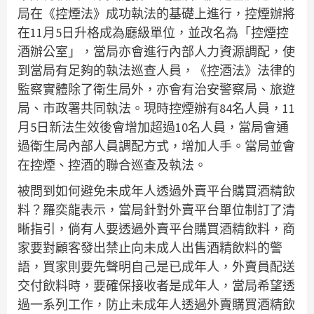
局在《控煙法》成功執法的基礎上進行，控煙辦將
在11月5日升格成為廳級單位，並改名為「控煙控
酒辦公室」，當局亦會進行內部人力資源調配，使
到當局有足夠的執法巡查人員，《控酒法》法律的
監察實體除了衛生局外，亦會有治安警察局、旅遊
局、市政署共同執法。現時控煙辦有84名人員，11
月5日新法生效後會增加超過10名人員，當局會通
過衛生局內部人員調配方式，增加人手。當局並會
在控煙、控酒的聯合巡查及執法。
被問到如何避免未成年人透過外賣平台購買酒精飲
料？羅奕龍表示，當局針對外賣平台單位制訂了清
晰指引，倘有人要透過外賣平台購買酒精飲料，商
家要對顧客發出禁止向未成人出售酒精飲料的警
語，買家則要先聲明自己是已成年人，外賣員配送
交付飲料時，要確保接收者是成年人，當局希望透
過一系列工作，防止未成年人透過外賣購買酒精飲