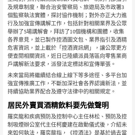
及規章制度，聯合治安警察局、旅遊局及市政署3
個監察執法實體，探討協作機制；對外亦正大力進
行及加強宣傳講解工作，包括針對相關業界及公眾
舉辦了5場講解會，拜訪了10個機構和團體，收集
各界意見，並已製作控酒圖文包、業界指引及酒精
危害資訊，並上載於「控酒資訊網」，讓公眾更方
便查閱相關資訊，近日已陸續派員落區向零售業商
戶講解新法要求，派發法定標誌和宣傳單張。
未來當局將繼續結合線上線下等多途徑、多平台加
強宣傳推廣工作，不斷加深社會各界認識新法，並
持續協助業界配合及遵守法律中的相關規定。
居民外賣買酒精飲料要先做聲明
羅奕龍和疾病預防及控制中心主任林松、預防及控
制吸煙辦公室代主任柯慶建在啟動儀式後，介紹未
來如何執法，羅奕龍指，《控酒法》是基於過去當