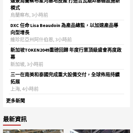
遠景烏蘭察布星河基地投產 打造吉瓦級AI基礎設施新
模式
烏蘭察布, 3小時前
DXC 任命 Lisa Beaudoin 為產品總監，以加速產品導
向型增長
維珍尼亞州阿什伯恩, 3小時前
新加坡TOKEN2049重磅回歸 年度行業頂級盛會再度啟
幕
新加坡, 3小時前
三一在南美和泰國完成重大設備交付，全球佈局持續
拓展
上海, 4小時前
更多新聞
最新資訊