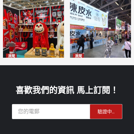
澳聞
澳聞
國風潮玩IP「兔極猴」亮相名
新寶堂參展粵澳名優拓闊銷售
優展
渠道
2026-08-06
2026-08-06
喜歡我們的資訊 馬上訂閱！