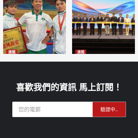
澳聞
澳聞
泰拳健兒關偉豪全錦賽奪亞軍
華億聯手澳科大發布魚鱗膠原
2026-08-08
蛋白肽科研成果
2026-08-08
喜歡我們的資訊 馬上訂閱！