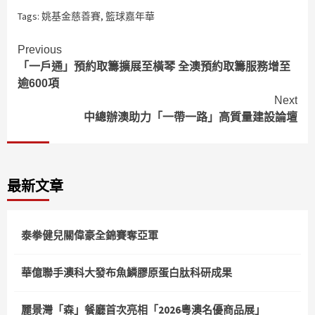
Tags:
姚基金慈善賽
,
籃球嘉年華
Continue
Previous
「一戶通」預約取籌擴展至橫琴 全澳預約取籌服務增至
Reading
逾600項
Next
中總辦澳助力「一帶一路」高質量建設論壇
最新文章
泰拳健兒關偉豪全錦賽奪亞軍
華億聯手澳科大發布魚鱗膠原蛋白肽科研成果
麗景灣「森」餐廳首次亮相「2026粵澳名優商品展」