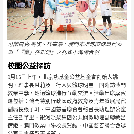
可蘭白克·馬坎、林書豪、澳門本地球隊球員代表
與「『童』在銀河』之孔雀小淘淘合照
校園公益探訪
9月16日上午，北京姚基金公益基金會創始人姚
明、理事長葉莉及一行人與籃球明星一同造訪澳門
教業中學，透過籃球進行互動交流。活動出席嘉賓
還包括：澳門特別行政區政府教育及青年發展局代
副局長張子軒、中國慈善聯合會秘書長助理辦公室
主任劉芊里、銀河娛樂集團公共關係助理副總裁呂
倩姬、澳門教業中學校長賀誠、中國慈善聯合會辦
公室副主任彭玉成等。