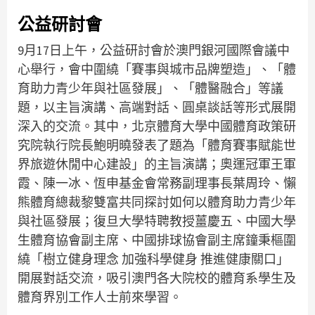
公益研討會
9月17日上午，公益研討會於澳門銀河國際會議中
心舉行，會中圍繞「賽事與城市品牌塑造」、「體
育助力青少年與社區發展」、「體醫融合」等議
題，以主旨演講、高端對話、圓桌談話等形式展開
深入的交流。其中，北京體育大學中國體育政策研
究院執行院長鮑明曉發表了題為「體育賽事賦能世
界旅遊休閒中心建設」的主旨演講；奧運冠軍王軍
霞、陳一冰、恆申基金會常務副理事長葉周玲、懶
熊體育總裁黎雙富共同探討如何以體育助力青少年
與社區發展；復旦大學特聘教授薑慶五、中國大學
生體育協會副主席、中國排球協會副主席鐘秉樞圍
繞「樹立健身理念 加強科學健身 推進健康關口」
開展對話交流，吸引澳門各大院校的體育系學生及
體育界別工作人士前來學習。