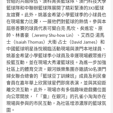
合組的共融隊伍、澳科菁英籃球隊、澳門科技大學
籃球隊和中聯辦籃球隊展開了精彩緊湊的3X3籃球
友誼賽。此外，姚基金希望小學籃球季的小球員也
在現場奮力比賽，一展他們對籃球的熱情。參與本
屆慈善賽的球員代表可蘭白克·馬坎、矣進宏、原
帥、林書豪（Jeremy Shu-how Lin）、艾西亞·湯馬
士（Isaiah Thomas）大衛·占士（David James）和
中國籃球明星孫悅親臨活動現場與澳門本地球員、
姚基金希望小學籃球季小球員及幸運現場觀眾進行
投籃互動，並在現場大秀灌籃球技。為進一步加強
社區上的體育交流，銀河娛樂集團亦邀請50名澳門
婦女聯合總會的「籃球豆丁訓練班」成員及利民會
會員在嘉年華上欣賞球星們即席表演，並與其迎距
離交流互動。此外，現場亦有多個趣味遊戲攤位面
向公眾開放，「『童』在銀河」的孔雀小淘淘亦在
現場與參與的市民互動，為社區增添濃厚的籃球氛
圍。