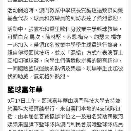
活動開始時，澳門教業中學校長賀誠透過致辭向姚
基金代表、球員和教練員的到訪表達了熱烈歡迎。
活動中，張雲松和喬里歐化身教業中學籃球教練，
可蘭白克·馬坎、陳林堅、索恩·梅克、約瑟夫·楊亦
一起加入，帶領10名教業中學學生球員進行熱身，
親自傳授籃球技巧，並以「混編」方式在表演賽上
互相切磋球藝，向學生們傳遞敢拼搏的體育精神，
一同體驗籃球運動的熱情及樂趣。現場學生此起彼
伏的助威，氣氛格外熱烈。
籃球嘉年華
9月17日上午，籃球嘉年華由澳門科技大學支持並
於澳科大體育館舉行。來自澳門本地的4支球隊包
括：由本屆慈善賽協辦單位之一及冠名贊助商銀河
娛樂集團旗下籃球隊與澳門利民會晨曦籃球隊成員