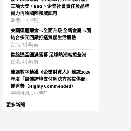
三項大獎，ESG、企業社會責任及品牌
實力再獲國際權威認可
香港, 一小時前
美國運通耀金卡全面升級 全新金屬卡面
結合多元回饋打造質感生活體驗
台北, 3小時前
健絡通盃圓滿落幕 足球熱潮席捲全港
香港, 4小時前
連連數字榮獲《企業財資人》雜誌2026
年度「最佳跨境支付解決方案提供商」
優秀獎（Highly Commended）
中國杭州, 5小時前
更多新聞