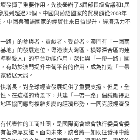
論壇發揮了重要作用，先後舉辦了5屆部長級會議和1屆
展到超過20個。中國與葡語國家的貿易額從2003年
8.3億美元，中國與葡語國家的經貿往來日益提升，經濟活力不
帶一路」的參與者、貢獻者、受益者。澳門有「一國兩
一基地」的發展定位，粵港澳大灣區、橫琴深合區的建
精準聯繫人」的平台功能作用，深化與「一帶一路」國
通，有助於澳門提升中葡平台的作用，成為打造「一帶
國家發展大局。
較快增長，對全球經濟發展提供了重要支撐。但是，全
定性。在這樣的背景下，共建「一帶一路」倡議顯得更
和地區協同應對複雜多變的經濟形勢，一同克服經濟發
具有代表性的工商社團，是國際商會總會執行委員會委
此有著深厚友誼。面向未來，該會將一如既往發揮中總