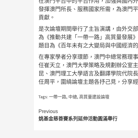
在澳門平台中的平台作用，加強與國內
發揮澳門所長、服務國家所需，為澳門
貢獻。
是次論壇期間舉行了主旨演講，由外交
為《推動共建「一帶一路」高質量發展
題目為《百年未有之大變局與中國經濟
在專家學者分享環節，澳門中總常務理
任崔天立，澳門大學策略及規劃辦公室
昆、澳門理工大學語言及翻譯學院代院
任周平，圍繞論壇主題各抒己見，分享
Tags:
一帶一路
,
中總
,
高質量建設論壇
Continue
Previous
姚基金慈善賽系列延伸活動圓滿舉行
Reading