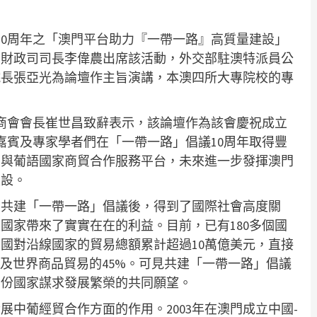
10周年之「澳門平台助力『一帶一路』高質量建設」
濟財政司司長李偉農出席該活動，外交部駐澳特派員公
院長張亞光為論壇作主旨演講，本澳四所大專院校的專
商會會長崔世昌致辭表示，該論壇作為該會慶祝成立
嘉賓及專家學者們在「一帶一路」倡議10周年取得豐
國與葡語國家商貿合作服務平台，未來進一步發揮澳門
建設。
出了共建「一帶一路」倡議後，得到了國際社會高度關
國家帶來了實實在在的利益。目前，已有180多個國
國對沿線國家的貿易總額累計超過10萬億美元，直接
GDP及世界商品貿易的45%。可見共建「一帶一路」倡議
部份國家謀求發展繁榮的共同願望。
中葡經貿合作方面的作用。2003年在澳門成立中國-