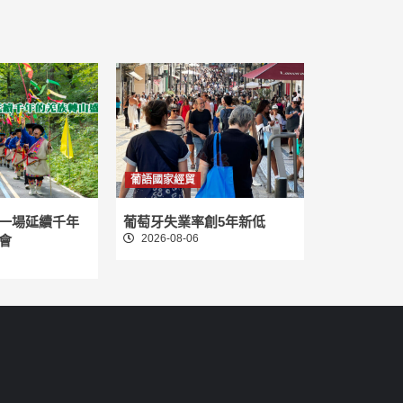
葡語國家經貿
一場延續千年
葡萄牙失業率創5年新低
2026-08-06
會