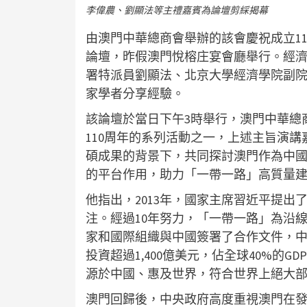
李偉農、劉顯法等主禮嘉賓為論壇剪綵揭幕
由澳門中華總商會舉辦的該會慶祝成立1
論壇，昨假澳門悅榕庄宴會廳舉行。經
署特派員劉顯法、北京大學經濟學院副
家學者分享經驗。
該論壇於當日下午3時舉行，澳門中華總
110周年的系列活動之一，上述主旨演講
碩成果的背景下，共同探討澳門作為中
的平台作用，助力「一帶一路」高質量
他指出，2013年，國家主席習近平提
注。經過10年努力，「一帶一路」為沿線
家和國際組織與中國簽署了合作文件，中
投資超過1,400億美元，佔全球40%的
源於中國、惠及世界，符合世界上絕大
澳門回歸後，中央政府高度重視澳門在發展