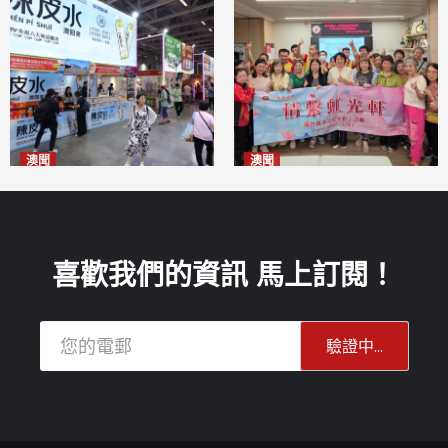
澳聞
澳聞
新寶堂參展粵澳名優拓闊銷售
全城慈善會探訪「虹光軒」促
渠道
傷健共融
2026-08-06
2026-08-06
喜歡我們的資訊 馬上訂閱！