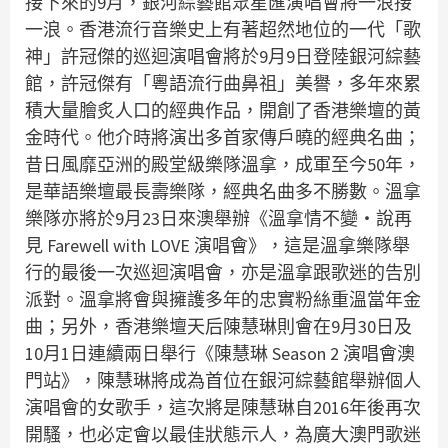
接下來的9月，銀河綜藝館眾星匯演唱會將一浪接
一浪。香港流行音樂史上有著超然地位的一代「歌
神」許冠傑的巡迴演唱會將於9月9日登陸銀河綜藝
館，許冠傑有「粵語流行曲鼻祖」美譽，多年來累
積大量膾炙人口的經典作品，開創了香港樂壇的黃
金時代。他介時將演出多首家傳戶曉的經典名曲；
昔日風靡亞洲的殿堂級樂隊溫拿，成軍至今50年，
是華語樂壇最長壽樂隊，經典名曲多不勝數。溫拿
樂隊亦將於9月23日來澳舉辦《溫拿情不變‧說再
見 Farewell with LOVE 演唱會》，這是溫拿樂隊舉
行的最後一次巡迴演唱會，亦是溫拿跟歌迷的告別
派對。溫拿將會與擁護多年的忠實粉絲重溫當年金
曲；另外，香港樂壇天后陳慧琳則會在9月30日及
10月1日連續兩日舉行《陳慧琳 Season 2 演唱會澳
門站》，陳慧琳將成為首位在銀河綜藝館舉辦個人
演唱會的女歌手，這次將是陳慧琳自2016年後再次
開騷，也必定會以最佳狀態示人，為廣大澳門歌迷