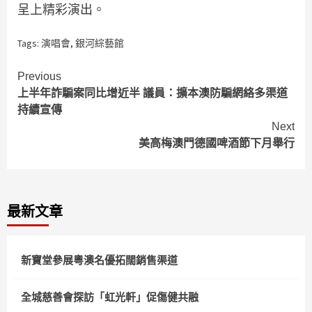
呈上精彩演出。
Tags:
演唱會
,
銀河綜藝館
Continue
Previous
上半年詐騙案同比增近半 議員：擴本澳防騙網絡多渠道
Reading
持續宣傳
Next
美高梅澳門德國啤酒節下月舉行
最新文章
新寶堂參展粵澳名優拓闊銷售渠道
全城慈善會探訪「虹光軒」促傷健共融