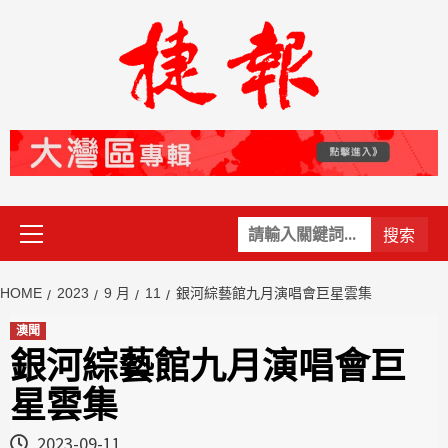
Skip
to
content
Primary
關
Menu
鍵
字:
HOME
2023
9 月
11
銀河綜藝館九月演唱會巨星雲集
澳聞
銀河綜藝館九月演唱會巨
星雲集
2023-09-11