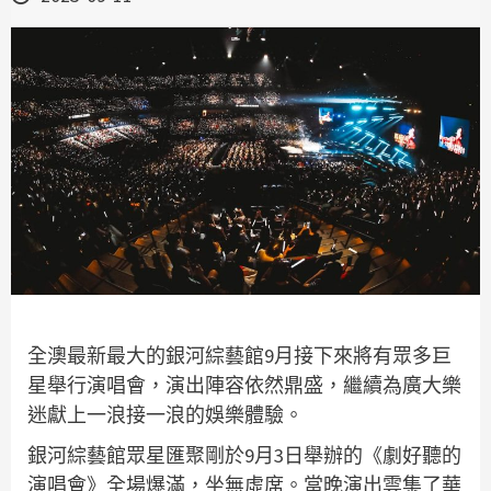
全澳最新最大的銀河綜藝館9月接下來將有眾多巨
星舉行演唱會，演出陣容依然鼎盛，繼續為廣大樂
迷獻上一浪接一浪的娛樂體驗。
銀河綜藝館眾星匯聚剛於9月3日舉辦的《劇好聽的
演唱會》全場爆滿，坐無虛席。當晚演出雲集了華