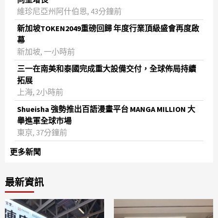
維珍尼亞州阿什伯恩, 43分鐘前
新加坡TOKEN2049重磅回歸 年度行業頂級盛會再度啟
幕
新加坡, 一小時前
三一在南美和泰國完成重大設備交付，全球佈局持續
拓展
上海, 2小時前
Shueisha 強勢推出百語漫畫平台 MANGA MILLION 大
舉進軍全球市場
東京, 37分鐘前
更多新聞
最新資訊