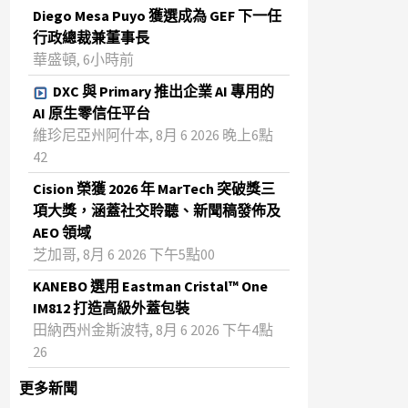
Diego Mesa Puyo 獲選成為 GEF 下一任
行政總裁兼董事長
華盛頓, 6小時前
DXC 與 Primary 推出企業 AI 專用的
AI 原生零信任平台
維珍尼亞州阿什本, 8月 6 2026 晚上6點
42
Cision 榮獲 2026 年 MarTech 突破獎三
項大獎，涵蓋社交聆聽、新聞稿發佈及
AEO 領域
芝加哥, 8月 6 2026 下午5點00
KANEBO 選用 Eastman Cristal™ One
IM812 打造高級外蓋包裝
田納西州金斯波特, 8月 6 2026 下午4點
26
更多新聞