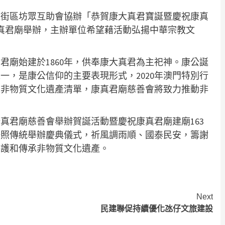
邊街區坊眾互助會協辦「恭賀康大真君寶誕暨慶祝康真
康真君廟舉辦，主辦單位希望藉活動弘揚中華宗教文
君廟始建於1860年，供奉康大真君為主祀神。康公誕
一，是康公信仰的主要表現形式，2020年澳門特別行
級非物質文化遺產清單，康真君廟慈善會將致力推動非
真君廟慈善會舉辦賀誕活動暨慶祝康真君廟建廟163
按照傳統舉辦慶典儀式，祈風調雨順、國泰民安，籌謝
保護和傳承非物質文化遺產。
Next
民建聯促持續優化氹仔文旅建設