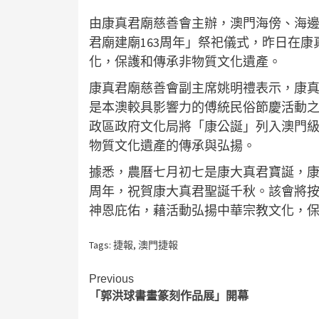
由康真君廟慈善會主辦，澳門海傍、海
君廟建廟163周年」祭祀儀式，昨日在
化，保護和傳承非物質文化遺產。
康真君廟慈善會副主席姚明禮表示，康真
是本澳較具影響力的傅統民俗節慶活動之
政區政府文化局將「康公誕」列入澳門
物質文化遺產的傳承與弘揚。
據悉，農曆七月初七是康大真君寶誕，康
周年，祝賀康大真君聖誕千秋。該會將
神恩庇佑，藉活動弘揚中華宗教文化，
Tags:
捷報
,
澳門捷報
Continue
Previous
「郭洪球書畫篆刻作品展」開幕
Reading