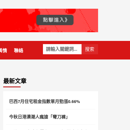
關
輿情
聯絡
鍵
字:
最新文章
巴西7月住宅租金指數單月勁漲0.66%
今秋日港澳潮人瘋搶「彎刀褲」