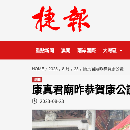
Skip
to
content
重點新聞
澳聞
兩岸國際
大灣區
HOME
2023
8 月
23
康真君廟昨恭賀康公誕
澳聞
康真君廟昨恭賀康公
2023-08-23