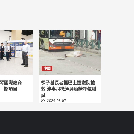
澳聞
琴國際教育
筷子基長者捱巴士撞送院搶
一期項目
救 涉事司機通過酒精呼氣測
試
2026-08-07