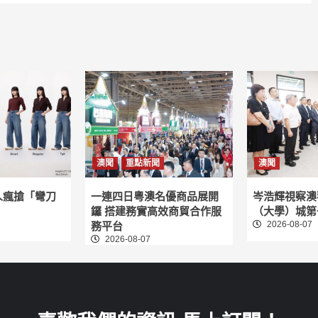
澳聞
重點新聞
澳聞
人瘋搶「彎刀
一連四日粵澳名優商品展開
岑浩輝視察澳
鑼 搭建務實高效商貿合作服
（大學）城第
2026-08-07
務平台
2026-08-07