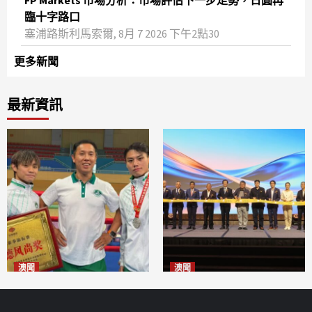
FP Markets 市場分析：市場評估下一步走勢，日圓再
臨十字路口
塞浦路斯利馬索爾, 8月 7 2026 下午2點30
更多新聞
最新資訊
澳聞
澳聞
泰拳健兒關偉豪全錦賽奪亞軍
華億聯手澳科大發布魚鱗膠原