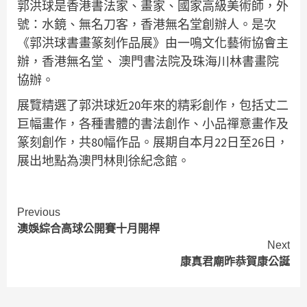
郭洪球是香港書法家、畫家、國家高級美術師，外
號：水鏡、無名刀客，香港無名堂創辦人。是次
《郭洪球書畫篆刻作品展》由一鳴文化藝術協會主
辦，香港無名堂、 澳門書法院及珠海川林書畫院
協辦。
展覽精選了郭洪球近20年來的精彩創作，包括丈二
巨幅畫作，各種書體的書法創作、小品禪意畫作及
篆刻創作，共80幅作品。展期自本月22日至26日，
展出地點為澳門林則徐紀念館。
Continue
Previous
澳娛綜合高球公開賽十月開桿
Reading
Next
康真君廟昨恭賀康公誕