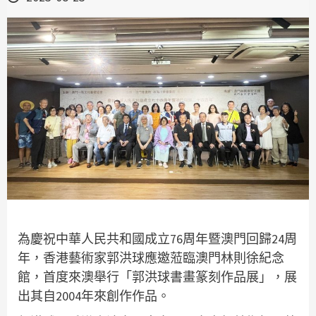
為慶祝中華人民共和國成立76周年暨澳門回歸24周
年，香港藝術家郭洪球應邀蒞臨澳門林則徐紀念
館，首度來澳舉行「郭洪球書畫篆刻作品展」，展
出其自2004年來創作作品。