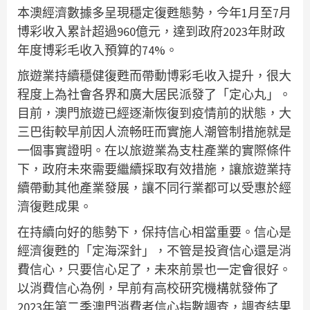
本澳經濟數據多呈現穩定復甦態勢，今年1月至7月
博彩收入累計超過960億元，達到政府2023年財政
年度博彩毛收入預算的74%。
旅遊業持續穩健復甦而帶動博彩毛收入提升，很大
程度上為社會各界和廣大居民派發了「定心丸」。
目前，澳門旅遊已經逐漸恢復到疫情前的狀態，大
三巴街較早前因人流畅旺而實施人潮管制措施就是
一個事實證明。在以旅遊業為支柱產業的實際條件
下，政府未來需要繼續採取有效措施，讓旅遊業持
續帶動其他產業發展，讓不同行業都可以受惠於經
濟復甦成果。
在持續向好的態勢下，保持信心相當重要。信心是
經濟復甦的「定海深針」，不管是投資信心還是消
費信心，只要信心足了，未來前景也一定會很好。
以消費信心為例，早前有高校研究機構就發佈了
2023年第二季澳門消費者信心指數調查，調查結果