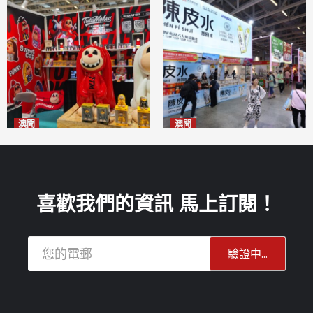
澳聞
澳聞
國風潮玩IP「兔極猴」亮相名
新寶堂參展粵澳名優拓闊銷售
優展
渠道
2026-08-06
2026-08-06
喜歡我們的資訊 馬上訂閱！