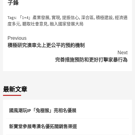
子鋒
Tags:
「1+4」產業發展
,
實現
,
提振信心
,
深合區
,
積極建設
,
經濟適
度多元
,
聽取社會意見
,
融入國家發展大局
Continue
Previous
積極研究澳車北上更公平的預約機制
Reading
Next
完善措施預防和更好打擊家暴行為
最新文章
國風潮玩IP「兔極猴」亮相名優展
新寶堂參展粵澳名優拓闊銷售渠道