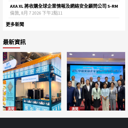
AXA XL 將收購全球企業情報及網絡安全顧問公司 S-RM
倫敦, 8月 7 2026 下午2點11
更多新聞
最新資訊
澳聞
澳聞
麗景灣「森」餐廳首次亮相
陽江市經貿推介會暨澳門企業
「2026粵澳名優商品展」
家座談會