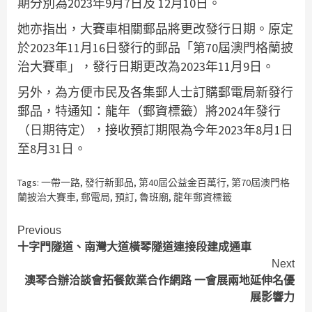
期分別為2023年9月7日及 12月10日。
她亦指出，大賽車相關郵品將更改發行日期。原定
於2023年11月16日發行的郵品「第70屆澳門格蘭披
治大賽車」，發行日期更改為2023年11月9日。
另外，為方便市民及各集郵人士訂購郵電局新發行
郵品，特通知：龍年（郵資標籤）將2024年發行
（日期待定），接收預訂期限為今年2023年8月1日
至8月31日。
Tags:
一帶一路
,
發行新郵品
,
第40屆公益金百萬行
,
第70屆澳門格
蘭披治大賽車
,
郵電局
,
預訂
,
魯班廟
,
龍年郵資標籤
Continue
Previous
十字門隧道、南灣大道橫琴隧道連接段建成通車
Reading
Next
澳琴合辦洽談會拓餐飲業合作網路 一會展兩地延伸名優
展影響力