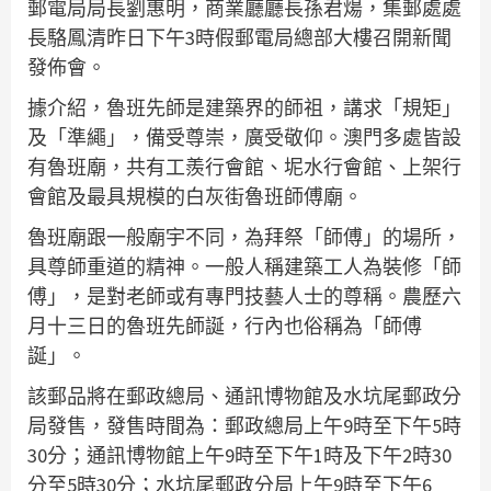
郵電局局長劉惠明，商業廳廳長孫君煬，集郵處處
長駱鳳清昨日下午3時假郵電局總部大樓召開新聞
發佈會。
據介紹，魯班先師是建築界的師祖，講求「規矩」
及「準繩」，備受尊崇，廣受敬仰。澳門多處皆設
有魯班廟，共有工羨行會館、坭水行會館、上架行
會館及最具規模的白灰街魯班師傅廟。
魯班廟跟一般廟宇不同，為拜祭「師傅」的場所，
具尊師重道的精神。一般人稱建築工人為裝修「師
傅」，是對老師或有專門技藝人士的尊稱。農歷六
月十三日的魯班先師誕，行內也俗稱為「師傅
誕」。
該郵品將在郵政總局、通訊博物館及水坑尾郵政分
局發售，發售時間為：郵政總局上午9時至下午5時
30分；通訊博物館上午9時至下午1時及下午2時30
分至5時30分；水坑尾郵政分局上午9時至下午6