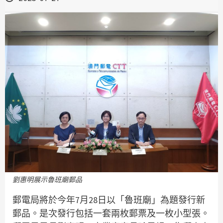
劉惠明展示魯班廟郵品
郵電局將於今年7月28日以「魯班廟」為題發行新
郵品。是次發行包括一套兩枚郵票及一枚小型張。