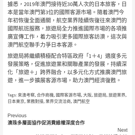
據悉，2019年澳門接待近30萬人次的日本旅客，日
本是當年澳門第3位的國際客源市場。隨着澳門今
年初恢復全面通關，航空業界陸續恢復往來澳門的
國際航班服務，旅遊局全力推進國際市場的各項推
廣宣傳工作，着力吸引更多國際旅客訪澳，這次與
澳門航空聯手力爭日本客源。
旅遊局將繼續積極配合特區政府「1＋4」適度多元
發展策略，促進旅遊業和關聯產業的發展，持續深
化「旅遊＋」跨界融合，以多元化方式推廣澳門旅
遊，進一步擴展客源市場，助力澳門經濟復甦。
Tags:
來澳考察
,
合作商機
,
國際客源市場
,
大阪
,
旅遊局
,
旅遊業界
,
日本東京
,
業務對接
,
業界交流洽商
,
澳門航空
Continue
Previous
澳珠多層面協作促消費維權深度合作
Reading
Next