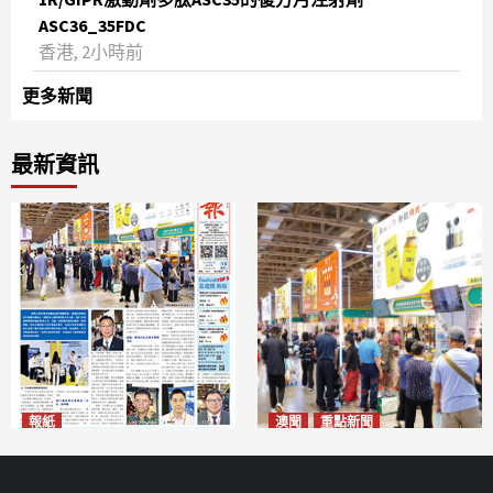
ASC36_35FDC
香港, 2小時前
更多新聞
最新資訊
報紙
澳聞
重點新聞
2026年8月10日版面
粵澳名優展四天料九萬人次入