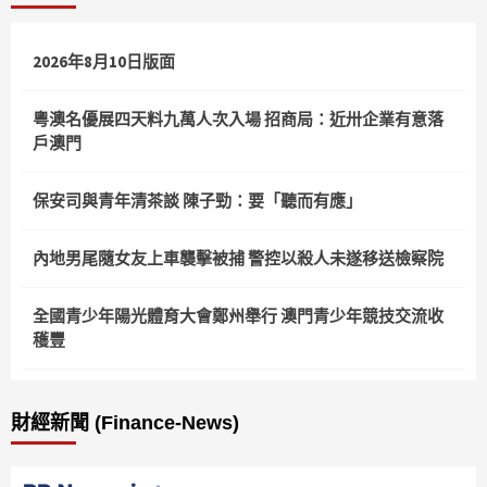
2026年8月10日版面
粵澳名優展四天料九萬人次入場 招商局：近卅企業有意落
戶澳門
保安司與青年清茶談 陳子勁：要「聽而有應」
內地男尾隨女友上車襲擊被捕 警控以殺人未遂移送檢察院
全國青少年陽光體育大會鄭州舉行 澳門青少年競技交流收
穫豐
財經新聞 (Finance-News)