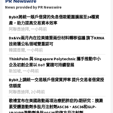
News provided by PR Newswire
Bybit將統一賬戶借貸的免息借款範圍擴展至24種資
產，助力提高交易資本效率
阿聯酋迪拜, 一小時前
Dx&Vx兩月內在拉美連簽兩份材料轉移協議 旗下KRNA
技術獲公私領域雙重認可
韓國首爾, 一小時前
ThinkPalm 與 Singapore Polytechnic 攜手推動中小
企及初創企業以 IIoT 實踐可持續發展
新加坡, 一小時前
Bybit上調統一交易賬戶借貸質押率 提升交易者借貸授
信額度
阿聯酋迪拜, 2小時前
歌禮宣布在美國啟動兩項治療肥胖症的I期研究：胰澱
素受體激動劑多肽月注射劑ASC36、ASC36和GLP-
1R/GIPR激動劑多肽ASC35的復方月注射劑