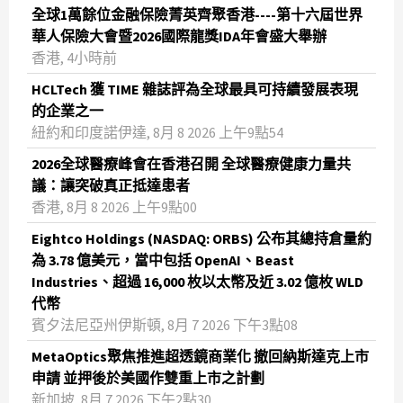
全球1萬餘位金融保險菁英齊聚香港----第十六屆世界
華人保險大會暨2026國際龍獎IDA年會盛大舉辦
香港, 4小時前
HCLTech 獲 TIME 雜誌評為全球最具可持續發展表現
的企業之一
紐約和印度諾伊達, 8月 8 2026 上午9點54
2026全球醫療峰會在香港召開 全球醫療健康力量共
議：讓突破真正抵達患者
香港, 8月 8 2026 上午9點00
Eightco Holdings (NASDAQ: ORBS) 公布其總持倉量約
為 3.78 億美元，當中包括 OpenAI、Beast
Industries、超過 16,000 枚以太幣及近 3.02 億枚 WLD
代幣
賓夕法尼亞州伊斯頓, 8月 7 2026 下午3點08
MetaOptics聚焦推進超透鏡商業化 撤回納斯達克上市
申請 並押後於美國作雙重上市之計劃
新加坡, 8月 7 2026 下午2點30