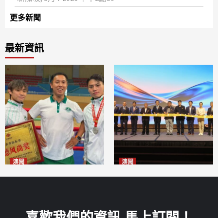
更多新聞
最新資訊
澳聞
澳聞
泰拳健兒關偉豪全錦賽奪亞軍
華億聯手澳科大發布魚鱗膠原
2026-08-08
蛋白肽科研成果
2026-08-08
喜歡我們的資訊 馬上訂閱！