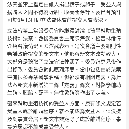
法案並禁止指定由誰人捐出精子或卵子，受益人與
捐贈人之間不得為近親、收養關係等。委員會預計
可於8月15日即立法會休會前提交大會表決。
立法會第二常設委員會昨繼續討論《醫學輔助生殖
技術》法案，會後委員會主席陳澤武、秘書林倫偉
介紹會議情況。陳澤武表示，是次會議主要細則性
審議政府提交的新文本，他形容新文本改動較大，
大部分是聽取了立法會法律顧問、委員會意見後作
出修改，委員會對此感到滿意。當中包括由於法案
中有很多專業醫學名稱，但郤沒有相關定義，為此
法案新文本新增第三條「定義」條文，對醫學輔助
生殖、胚胎、配子、無性繁殖等作出了定義。
醫學輔助生殖技術的受益人方面，原有條文規定若
受益人處於離婚程序，就不能成為受益人，但沒提
及到事實分居。新文本規定除了處於離婚程序、事
實分居都不能成為受益人。