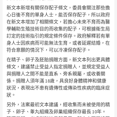
新文本新增有關保存配子條文，委員會關注那些擔
心日後不育的單身人士，能否保存配子，所以政府
在新文本增加了相關條文，若擔心未來不育而為醫
學輔助生殖技術目的而收集的配子，可根據衛生局
訂定的技術指引的規定條件保存。政府解釋若有單
身人士因疾病而可能無法生育，或者延遲結婚，在
符合意願的情況下，可以冷凍保存配子。
在精子、卵子及胚胎捐贈方面，新文本列出更具體
條文，建議禁止受益人指定捐贈人，並規定受益人
與捐贈人之間不能是直系、旁系親屬，或收養關
係。捐贈人須年滿 18歲，具良好身體精神和健康
狀況，表現出不患有遺傳性或傳染性疾病的臨床症
狀。
另外，法案最初文本建議，經收集而未被使用的精
子、卵子、睾丸組織及卵巢組織保存最長 10年。