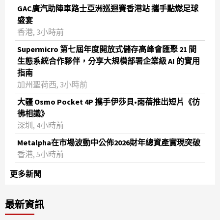
GAC廣汽助陣車路士亞洲巡迴賽香港站 攜手點燃足球
盛宴
香港, 3小時前
Supermicro 第七屆年度開放式儲存高峰會匯聚 21 間
生態系統合作夥伴，分享大規模部署企業級 AI 的實用
指南
加州聖荷西, 3小時前
大疆 Osmo Pocket 4P 攜手伊莎貝•雨蓓推出短片《彷
彿相識》
深圳, 4小時前
Metalpha在市場波動中公佈2026財年總資產實現突破
‌香港, 5小時前
更多新聞
最新資訊