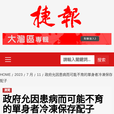
Skip
to
content
Primary
關
Menu
鍵
字:
HOME
2023
7 月
11
政府允因患病而可能不育的單身者冷凍保存
配子
澳聞
政府允因患病而可能不育
的單身者冷凍保存配子