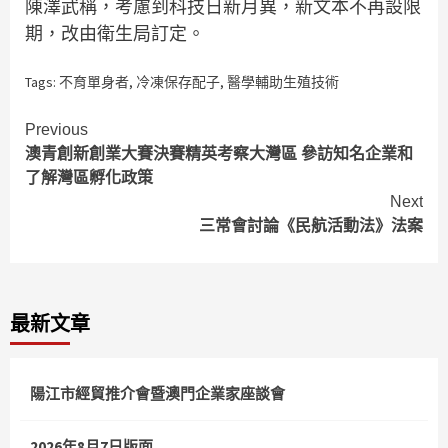
陳澤武稱，考慮到科技日新月異，新文本不再設限
期，改由衛生局訂定。
Tags:
不育單身者
,
冷凍保存配子
,
醫學輔助生殖技術
Continue
Previous
澳青創新創業大賽決賽精英考察大灣區 參訪知名企業和
Reading
了解灣區孵化政策
Next
三常會討論《民航活動法》法案
最新文章
陽江市經貿推介會暨澳門企業家座談會
2026年8月7日版面