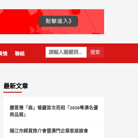
關
輿情
聯絡
鍵
字:
最新文章
麗景灣「森」餐廳首次亮相「2026粵澳名優
商品展」
陽江市經貿推介會暨澳門企業家座談會