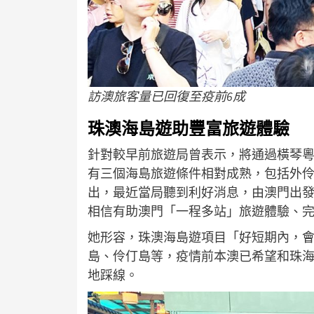
訪澳旅客量已回復至疫前6成
珠澳海島遊助豐富旅遊體驗
針對較早前旅遊局曾表示，將通過橫琴
有三個海島旅遊條件相對成熟，包括外
出，最近當局聽到利好消息，由澳門出
相信有助澳門「一程多站」旅遊體驗、
她形容，珠澳海島遊項目「好短期內，會
島、伶仃島等，疫情前本澳已希望和珠
地踩線。