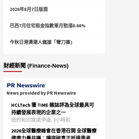
2026年8月7日版面
巴西7月住宅租金指數單月勁漲0.66%
今秋日港澳潮人瘋搶「彎刀褲」
財經新聞 (Finance-News)
News provided by PR Newswire
HCLTech 獲 TIME 雜誌評為全球最具可
持續發展表現的企業之一
紐約和印度諾伊達, 3小時前
2026全球醫療峰會在香港召開 全球醫療
健康力量共議：讓突破真正抵達患者