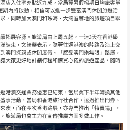
近酒店入住率亦貼近九成，當局冀暑假檔期日均旅客量
短期內將啟動，相信可以進一步豐富澳門休閒旅遊活
需求，同時加大澳門和珠海、大灣區等地的旅遊項目聯
續拓展客源。旅遊局由上周五起，一連3天在香港舉
圓滿結束，文綺華表示，隨著往返港澳的陸路及海上交
擇到澳門探親或休閒度假。「感受澳門樂無限」路展，
，讓大家更好地計劃行程和購買心儀的旅遊產品，隨時
往返港澳交通票務優惠已結束，當局冀下半年轉換其他
日盛事活動，當局和香港旅行社合作，透過推出門券、
客來澳，而在今次香港路展，亦專門推出「特賣場」，
票，旅遊局也會主力在宣傳推廣方面多做工作。