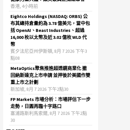
香港, 4小時前
Eightco Holdings (NASDAQ: ORBS) 公
布其總持倉量約為 3.78 億美元，當中包
括 OpenAI、Beast Industries、超過
16,000 枚以太幣及近 3.02 億枚 WLD 代
幣
賓夕法尼亞州伊斯頓, 8月 7 2026 下午3
點08
MetaOptics聚焦推進超透鏡商業化 撤
回納斯達克上市申請 並押後於美國作雙
重上市之計劃
新加坡, 8月 7 2026 下午2點30
FP Markets 市場分析：市場評估下一步
走勢，日圓再臨十字路口
塞浦路斯利馬索爾, 8月 7 2026 下午2點
30