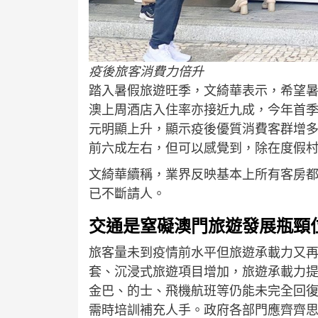
疫後旅客消費力倍升
踏入暑假旅遊旺季，文綺華表示，希望暑
澳上周酒店入住率亦接近九成，今年首季旅客人
元明顯上升，顯示疫後優質消費客群增
前六成左右，但可以感覺到，除在度假
文綺華續稱，業界反映基本上所有客房
已不斷請人。
交通是窒礙澳門旅遊發展瓶頸
旅客量未到疫情前水平但旅遊承載力又
套、沉浸式旅遊項目增加，旅遊承載力
金巴、的士、飛機航班等仍能未完全回
需時培訓補充人手。政府各部門應齊齊