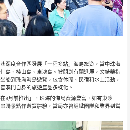
粵澳深度合作區發展「一程多站」海島旅遊，當中珠海
伶仃島、桂山島、東澳島。被問到有關進展，文綺華指
發坐船到珠海海島遊覽，包含休閒、民宿和水上活動，
完善澳門自身的旅遊產品多樣化。
在8月前推出」，珠海的海島資源豐富，如有東澳
海串聯景點作遊覽體驗，當局亦曾組織團隊和業界到當