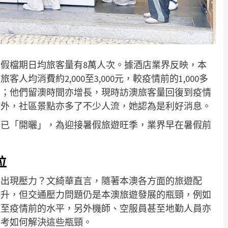
假檔期日均旅客量有8萬人次。據酒店業界反映，本
均消費約2,000至3,000元，較疫情前的1,000多
多；他們留澳時間亦增長，現時訪澳旅客量回復到疫情
村外，社區景點亦多了不少人流，她認為是利好消息。
都已「開曬」，為迎接暑假旅遊旺季，業界早在暑假前
位
再出現壓力？文綺華直言，隨著本澳各方面的旅遊配
提升，但交通壓力問題仍是本澳旅遊發展的瓶頸，例如
復至疫情前的水平，另外機師、空服員甚至地勤人員亦
思考如何解決這些瓶頸。