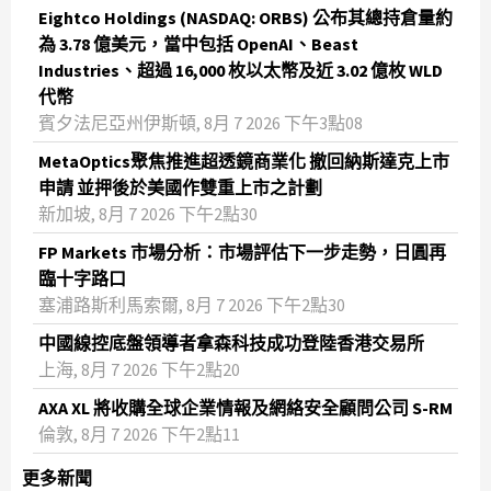
Eightco Holdings (NASDAQ: ORBS) 公布其總持倉量約
為 3.78 億美元，當中包括 OpenAI、Beast
Industries、超過 16,000 枚以太幣及近 3.02 億枚 WLD
代幣
賓夕法尼亞州伊斯頓, 8月 7 2026 下午3點08
MetaOptics聚焦推進超透鏡商業化 撤回納斯達克上市
申請 並押後於美國作雙重上市之計劃
新加坡, 8月 7 2026 下午2點30
FP Markets 市場分析：市場評估下一步走勢，日圓再
臨十字路口
塞浦路斯利馬索爾, 8月 7 2026 下午2點30
中國線控底盤領導者拿森科技成功登陸香港交易所
上海, 8月 7 2026 下午2點20
AXA XL 將收購全球企業情報及網絡安全顧問公司 S-RM
倫敦, 8月 7 2026 下午2點11
更多新聞