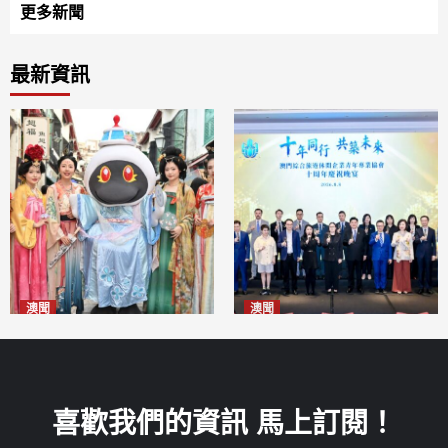
更多新聞
最新資訊
澳聞
澳聞
澳門華服文化嘉年華福隆新街
休企青協慶祝十周年 為澳高質
登場
量發展貢獻青年智慧
2026-08-09
2026-08-09
喜歡我們的資訊 馬上訂閱！