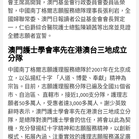
會主席高開賢，澳門基金會行政委員會委員區榮
智，中國南丁格爾志願服務總隊理事長張利岩，全
國婦聯常委、澳門日報讀者公益基金會會長賀定
一，仁伯爵綜合醫院護士總監陳穎茜等出席並見證
全體志願者宣誓。
澳門護士學會率先在港澳台三地成立
分隊
中國南丁格爾志願護理服務總隊於2007年在北京成
立，以弘揚紅十字 「人道、博愛、奉獻」精神為
宗旨。目前，志願護理服務分隊已遍及全國31個省
市、自治區、 直轄市，接近1,000支分隊，護理志
願者50多萬人，受惠者達3,000多萬人。謝少英致
辭時表示，澳門護士學會率先在港澳台三地成立分
隊，是總隊對澳門護士學會的信任，將會以此為契
機，充分發揚紅十字精神和志願服務精神，以創新
模式、拓展內涵、注重實效的護理志願服務滿足廣