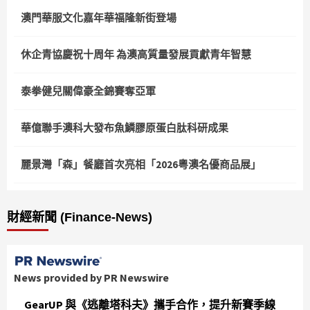
澳門華服文化嘉年華福隆新街登場
休企青協慶祝十周年 為澳高質量發展貢獻青年智慧
泰拳健兒關偉豪全錦賽奪亞軍
華億聯手澳科大發布魚鱗膠原蛋白肽科研成果
麗景灣「森」餐廳首次亮相「2026粵澳名優商品展」
財經新聞 (Finance-News)
News provided by PR Newswire
GearUP 與《逃離塔科夫》攜手合作，提升新賽季線