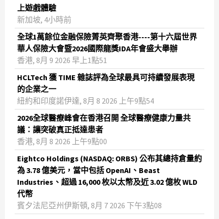
上遊戲體驗
新加坡, 4小時前
全球1萬餘位金融保險菁英齊聚香港----第十六屆世界
華人保險大會暨2026國際龍獎IDA年會盛大舉辦
香港, 8月 9 2026 早上1點51
HCLTech 獲 TIME 雜誌評為全球最具可持續發展表現
的企業之一
紐約和印度諾伊達, 8月 8 2026 上午9點54
2026全球醫療峰會在香港召開 全球醫療健康力量共
議：讓突破真正抵達患者
香港, 8月 8 2026 上午9點00
Eightco Holdings (NASDAQ: ORBS) 公布其總持倉量約
為 3.78 億美元，當中包括 OpenAI、Beast
Industries、超過 16,000 枚以太幣及近 3.02 億枚 WLD
代幣
賓夕法尼亞州伊斯頓, 8月 7 2026 下午3點08