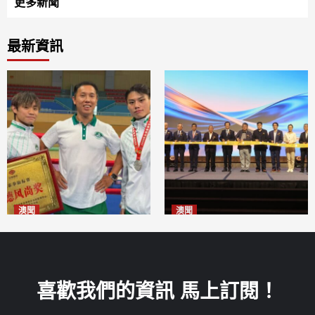
更多新聞
最新資訊
澳聞
澳聞
泰拳健兒關偉豪全錦賽奪亞軍
華億聯手澳科大發布魚鱗膠原
2026-08-08
蛋白肽科研成果
2026-08-08
喜歡我們的資訊 馬上訂閱！