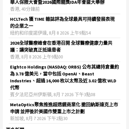
華人保險大會暨2026國際龍獎IDA年會盛大舉辦
香港, 40分鐘前
HCLTech 獲 TIME 雜誌評為全球最具可持續發展表現
的企業之一
紐約和印度諾伊達, 8月 8 2026 上午9點54
2026全球醫療峰會在香港召開 全球醫療健康力量共
議：讓突破真正抵達患者
香港, 8月 8 2026 上午9點00
Eightco Holdings (NASDAQ: ORBS) 公布其總持倉量約
為 3.78 億美元，當中包括 OpenAI、Beast
Industries、超過 16,000 枚以太幣及近 3.02 億枚 WLD
代幣
賓夕法尼亞州伊斯頓, 8月 7 2026 下午3點08
MetaOptics聚焦推進超透鏡商業化 撤回納斯達克上市
申請 並押後於美國作雙重上市之計劃
新加坡, 8月 7 2026 下午2點30