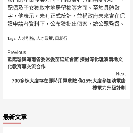
配偶及子女獲取本地居留權等方面。至於具體數
字，他表示，未有正式統計，並稱政府未來會在保
護申請者資料下，公布獲批出個案，讓公眾監督。
Tags:
人才引進
,
人才政策
,
周昶行
Continue
Previous
歐陽瑜與海南省委常委苗延紅會面 探討深化瓊澳兩地文
Reading
化教育等交流合作
Next
700多棟大廈存在即時用電危險 僅15%大廈參加澳電唐
樓電力升級計劃
最新文章