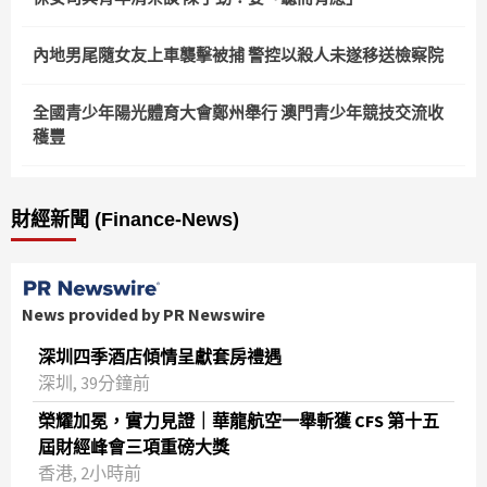
內地男尾隨女友上車襲擊被捕 警控以殺人未遂移送檢察院
全國青少年陽光體育大會鄭州舉行 澳門青少年競技交流收
穫豐
財經新聞 (Finance-News)
News provided by PR Newswire
深圳四季酒店傾情呈獻套房禮遇
深圳, 39分鐘前
榮耀加冕，實力見證｜華龍航空一舉斬獲 CFS 第十五
屆財經峰會三項重磅大獎
香港, 2小時前