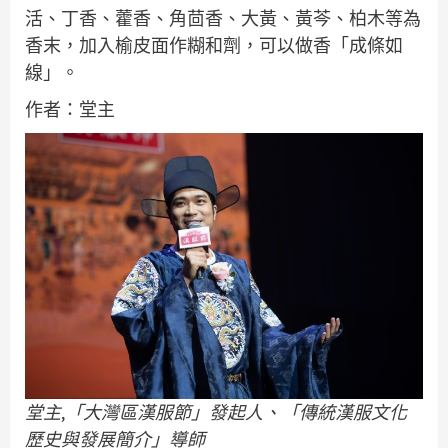
活、丁香、藿香、角茴香、大黃、黃芩、柏木等為
香末，加入榆皮面作糊和劑，可以做香「成條如
線」。
作者：堂主
堂主
,
「大灣區漢服節」發起人、「傳統漢服文化
歷史與發展簡介」導師