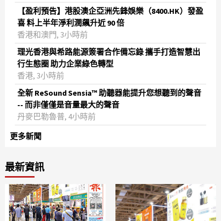
【盈利預告】港股澳企亞洲先鋒娛樂（8400.HK）發盈
喜 料上半年淨利潤飆升近 90 倍
香港和澳門, 3小時前
理光香港與希路能源簽署合作備忘錄 攜手打造智慧出
行生態圈 助力企業綠色轉型
香港, 3小時前
全新 ReSound Sensia™ 助聽器能提升您想聽到的聲音
-- 而非僅僅是音量最大的聲音
丹麥巴勒魯普, 4小時前
更多新聞
最新資訊