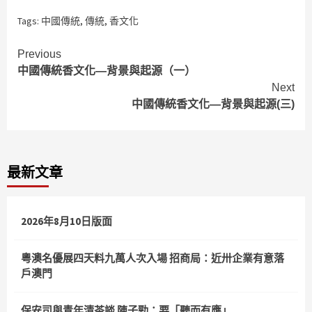
Tags:
中國傳統
,
傳統
,
香文化
Continue
Previous
中國傳統香文化—背景與起源（一）
Reading
Next
中國傳統香文化—背景與起源(三)
最新文章
2026年8月10日版面
粵澳名優展四天料九萬人次入場 招商局：近卅企業有意落
戶澳門
保安司與青年清茶談 陳子勁：要「聽而有應」