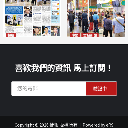
報紙
澳聞
重點新聞
2026年8月10日版面
粵澳名優展四天料九萬人次入
2026-08-10
場 招商局：近卅企業有意落戶
澳門
2026-08-10
喜歡我們的資訊 馬上訂閱！
Copyright © 2026 捷報 版權所有
|
Powered by
eRS