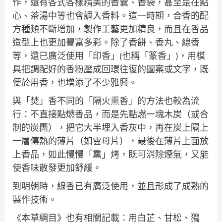
作，還有各式各樣精美的香囊、香袋，甚至是在點
心、茶湯中等也會調入香料。這一時期，合香的配
方種類不斷增加，製作工藝更加精良，而且在香品
造型上也更加豐富多彩。除了香餅、香丸、線香
等，還已廣泛使用「印香」(也稱「篆香」)，用模
具把調配好的香粉壓成回環往復的圖案或文字，既
便於用香，也增添了不少雅興。
與「焚」香不同的「隔火熏香」的方法也較為流
行：不直接點燃香品，而是先點燃一塊木炭（或合
制的炭團），把它大半埋入香灰中，再在炭上隔上
一層傳熱的薄片（如雲母片），最後在薄片上面放
上香品，如此慢慢「熏」烤，既可消除煙氣，又能
使香味散發更加舒緩。
到明朝時，線香已有廣泛使用，並且形成了成熟的
製作技術。
《本草綱目》也有相關記載：用白芷、甘松、獨