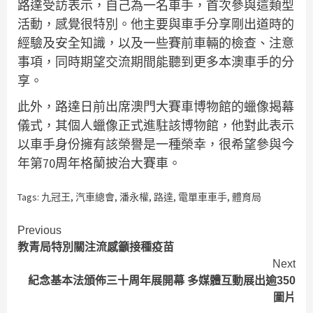
路達受訪表示，自己為一名車手，首次參與這類型
活動，感覺很特別。他主要與車手分享剛出道時的
經驗及安全知識，以及一些賽前車輛的檢查、注意
事項，同時期望交流期間能聽到更多本澳車手的分
享。
此外，路達日前出席澳門大賽車博物館的蠟像揭幕
儀式，其個人蠟像正式進駐該博物館，他對此表示
以車手身份擁有該榮譽是一種榮幸，很希望參與今
年第70周年格蘭披治大賽車。
Tags:
九冠王
,
汽車總會
,
潘永權
,
路達
,
電單車車手
,
體育局
Continue
Previous
教青局特別關注流感籲接種疫苗
Reading
Next
紀念基本法頒佈三十周年展開幕 多媒體互動展出逾350
圖片