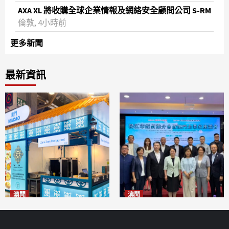
AXA XL 將收購全球企業情報及網絡安全顧問公司 S-RM
倫敦, 4小時前
更多新聞
最新資訊
澳聞
澳聞
麗景灣「森」餐廳首次亮相
陽江市經貿推介會暨澳門企業
「2026粵澳名優商品展」
家座談會