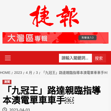
Skip
to
content
Primary
關
Menu
鍵
字:
HOME
2023
4 月
3
「九冠王」路達親臨指導本澳電單車車手￼
澳聞
「九冠王」路達親臨指導
本澳電單車車手￼
2023-04-03