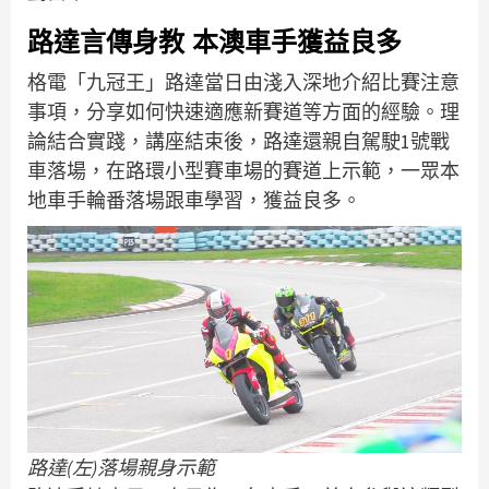
路達言傳身教 本澳車手獲益良多
格電「九冠王」路達當日由淺入深地介紹比賽注意
事項，分享如何快速適應新賽道等方面的經驗。理
論結合實踐，講座結束後，路達還親自駕駛1號戰
車落場，在路環小型賽車場的賽道上示範，一眾本
地車手輪番落場跟車學習，獲益良多。
路達(左)落場親身示範