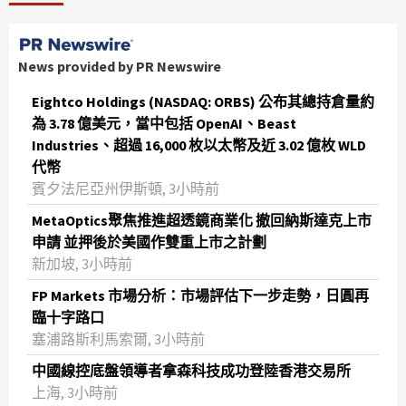
News provided by PR Newswire
Eightco Holdings (NASDAQ: ORBS) 公布其總持倉量約
為 3.78 億美元，當中包括 OpenAI、Beast
Industries、超過 16,000 枚以太幣及近 3.02 億枚 WLD
代幣
賓夕法尼亞州伊斯頓, 3小時前
MetaOptics聚焦推進超透鏡商業化 撤回納斯達克上市
申請 並押後於美國作雙重上市之計劃
新加坡, 3小時前
FP Markets 市場分析：市場評估下一步走勢，日圓再
臨十字路口
塞浦路斯利馬索爾, 3小時前
中國線控底盤領導者拿森科技成功登陸香港交易所
上海, 3小時前