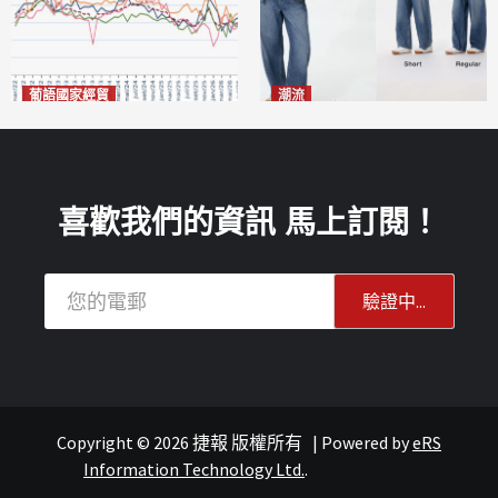
葡語國家經貿
潮流
巴西7月住宅租金指數單月勁
今秋日港澳潮人瘋搶「彎刀
漲0.66%
褲」
2026-08-07
2026-08-07
喜歡我們的資訊 馬上訂閱！
Copyright © 2026 捷報 版權所有
|
Powered by
eRS
澳聞
重點新聞
澳聞
Information Technology Ltd.
.