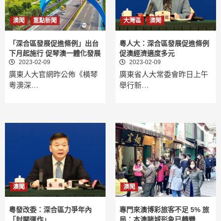
澳聞
重點新聞
大灣區
澳聞
「深合區發展促進條例」出台
粵人大：深合區發展促進條例
下月起施行 促琴澳一體化發展
促澳經濟適度多元
2023-02-09
2023-02-09
廣東人大官網昨公佈《橫琴
廣東省人大常委會昨日上午
粵澳深…
舉行新…
澳聞
澳聞
粵發改委：深合區力爭年內
專門來澳博彩旅客不足 5% 旅
「封關運作」
局：本澳賭城形象已轉變