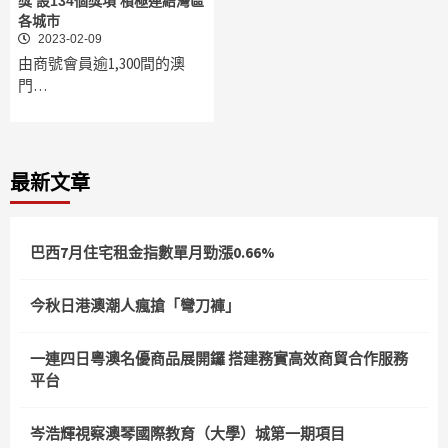
獎 設134個獎項 積極連結灣區
各城市
2023-02-09
由商號會員逾1,300間的澳
門…
最新文章
巴西7月住宅租金指數單月勁漲0.66%
今秋日港澳潮人瘋搶「彎刀褲」
一連四日粵澳名優商品展開鑼 搭建務實高效商貿合作服務
平台
岑浩輝視察澳琴國際教育（大學）城第一期項目