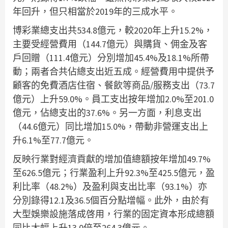
年回升，但只相當於2019年的三成水平。
博彩業總支出共534.8億元，較2020年上升15.2%，
主要受經營費用（144.7億元）與購貨、佣金及客
戶回贈（111.4億元）分別增加45.4%及18.1%所帶
動；兩者合共佔總支出近五成。經營費用中提供予
顧客的免費酒店住宿、餐飲等商品/服務支出（73.7
億元）上升59.0%。員工支出按年增加2.0%至201.0
億元，佔總支出的37.6%。另一方面，利息支出
（44.6億元）同比增加15.0%，帶動非營運支出上
升6.1%至77.7億元。
反映行業對經濟貢獻的增加值總額按年增加49.7%
至626.5億元；行業盈利上升92.3%至425.5億元，盈
利比率（48.2%）及盈利與支出比率（93.1%）亦
分別錄得12.1及36.5個百分點增幅。此外，由於有
大型娛樂設施落成啓用，行業的固定資本形成總額
同比大幅上升13.0倍至264.3億元。