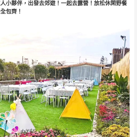
家人小夥伴，出發去郊遊！一起去露營！放松休閑野餐
樂全包齊！