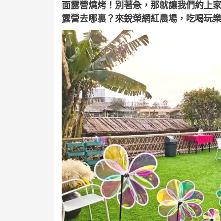
面露營燒烤！別著急，那就讓我們約上
露營去哪裏？來銳榮網紅農場，吃喝玩