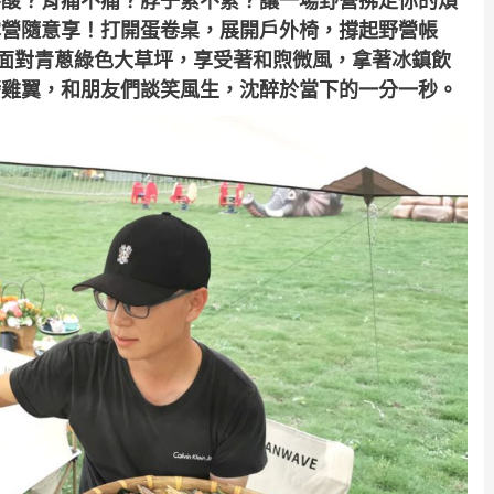
不酸？背痛不痛？脖子累不累？讓一場野營拂走你的煩
露營隨意享！打開蛋卷桌，展開戶外椅，撐起野營帳
子上，面對青蔥綠色大草坪，享受著和煦微風，拿著冰鎮飲
烤雞翼，和朋友們談笑風生，沈醉於當下的一分一秒。