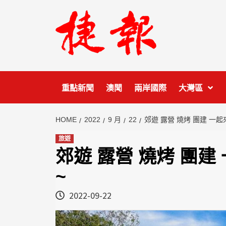
Skip
to
content
重點新聞
澳聞
兩岸國際
大灣區
HOME
2022
9 月
22
郊遊 露營 燒烤 團建 一
旅遊
郊遊 露營 燒烤 團
~
2022-09-22