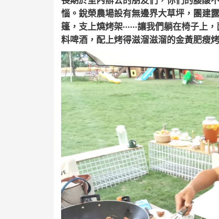
長期於室內辦公的朋友們，你們的腰酸
惱。銳榮農場設有無邊界大草坪，團建
篷，支上燒烤架······讓我們躺在椅
料啤酒，配上烤得滋溜滋溜的金黃肥瘦