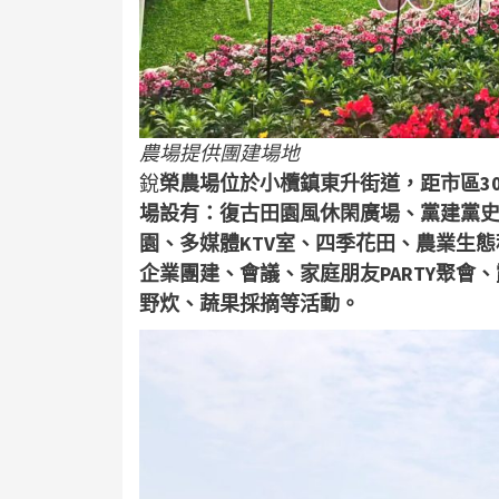
農場提供團建場地
銳
榮農場位於小欖鎮東升街道，距市區
3
場設有：復古田園風休閑廣場、黨建黨
園、多媒體
KTV
室、四季花田、農業生態
企業團建、會議、家庭朋友
PARTY
聚會、
野炊、蔬果採摘等活動。