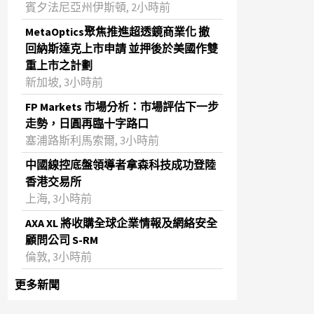
賓夕法尼亞州伊斯頓, 2小時前
MetaOptics聚焦推進超透鏡商業化 撤
回納斯達克上市申請 並押後於美國作雙
重上市之計劃
新加坡, 3小時前
FP Markets 市場分析：市場評估下一步
走勢，日圓再臨十字路口
塞浦路斯利馬索爾, 3小時前
中國線控底盤領導者拿森科技成功登陸
香港交易所
上海, 3小時前
AXA XL 將收購全球企業情報及網絡安全
顧問公司 S-RM
倫敦, 3小時前
更多新聞