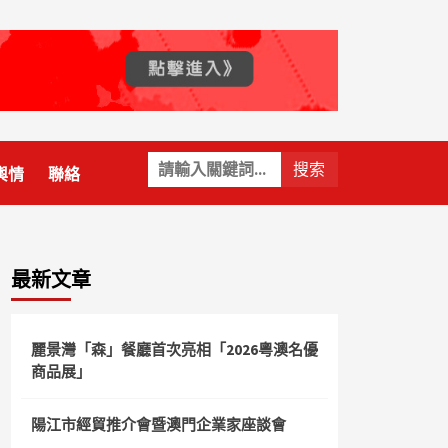
關
輿情
聯絡
鍵
字:
最新文章
麗景灣「森」餐廳首次亮相「2026粵澳名優
商品展」
陽江市經貿推介會暨澳門企業家座談會