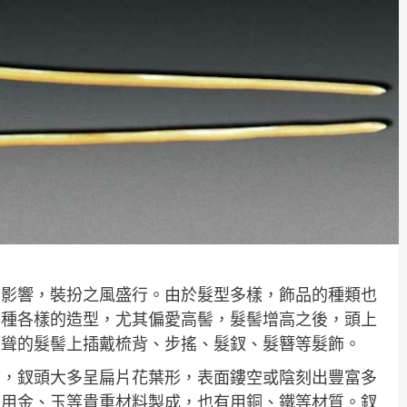
受影響，裝扮之風盛行。由於髮型多樣，飾品的種類也
各種各樣的造型，尤其偏愛高髻，髮髻增高之後，頭上
高聳的髮髻上插戴梳背、步搖、髮釵、髮簪等髮飾。
飾，釵頭大多呈扁片花葉形，表面鏤空或陰刻出豐富多
的用金、玉等貴重材料製成，也有用銅、鐵等材質。釵