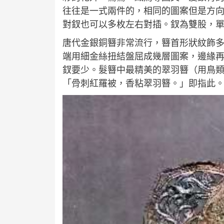
往往是一式兩件的，相同的圖案但是方
對釵也可以多枚左右對插。釵為雙股，
唐代金銀銅簪非常流行，簪首形狀紋飾
端用細金絲扭結盤屈成幾層圖案，邊緣
釵要少。髮簪中最精美的翠羽簪（用鳥
「骨刺紅羅被，香粘翠羽簪。」即指此