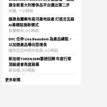
建全新意大利奢侈品平台邁出第二步
米蘭, 一小時前
遠景烏蘭察布星河基地投產 打造吉瓦級
AI基礎設施新模式
烏蘭察布, 3小時前
DXC 任命 Lisa Beaudoin 為產品總監，
以加速產品導向型增長
維珍尼亞州阿什伯恩, 3小時前
新加坡TOKEN2049重磅回歸 年度行業
頂級盛會再度啟幕
新加坡, 3小時前
更多新聞