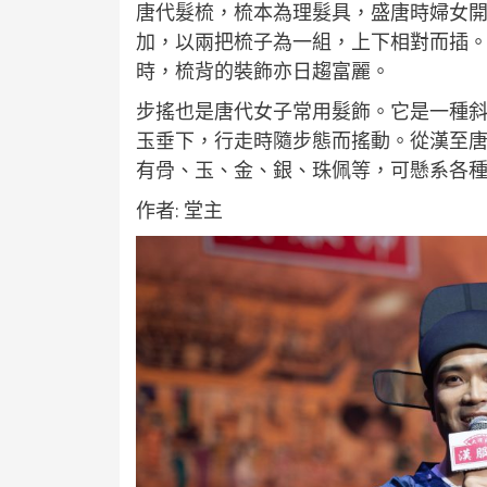
唐代髮梳，梳本為理髮具，盛唐時婦女
加，以兩把梳子為一組，上下相對而插
時，梳背的裝飾亦日趨富麗。
步搖也是唐代女子常用髮飾。它是一種
玉垂下，行走時隨步態而搖動。從漢至
有骨、玉、金、銀、珠佩等，可懸系各
作者: 堂主