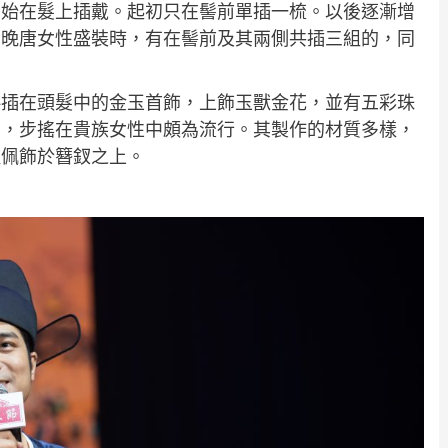
開始在髮上插戴。起初只在髻前單插一梳。以後逐漸增
。晚唐女性盛裝時，有在髻前及其兩側共插三組的，同
斜插在頭髮中的金玉首飾，上飾玉獸金花，並有五彩珠
唐，步搖在貴族女性中頗為流行。其製作的材質多樣，
種佩飾於簪釵之上。