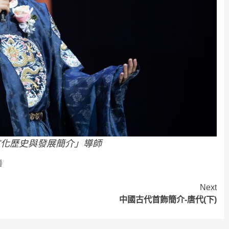
文化歷史與發展簡介」導師
髻
Next
中國古代首飾簡介-唐代(下)