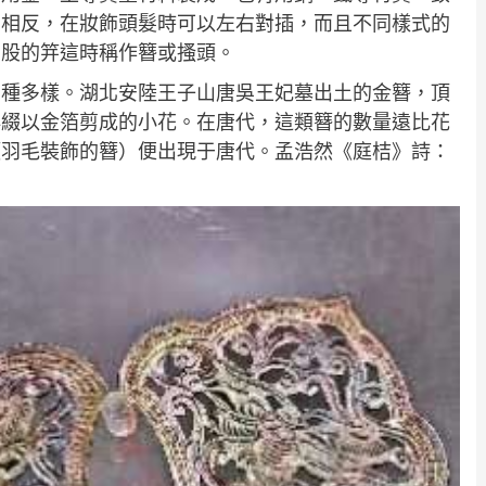
向相反，在妝飾頭髮時可以左右對插，而且不同樣式的
單股的笄這時稱作簪或搔頭。
多種多樣。湖北安陸王子山唐吳王妃墓出土的金簪，頂
再綴以金箔剪成的小花。在唐代，這類簪的數量遠比花
類羽毛裝飾的簪）便出現于唐代。孟浩然《庭桔》詩：
。