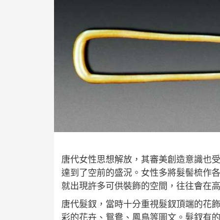
唐代女性思想解放，其審美創造意識也
達到了空前的盛況。女性多將髮髻梳作
就出現許多可供裝飾的空間，往往會在
唐代髮釵，當時十分重視髮釵頂端的花
彩的花卉、鴛鴦、鳳鳥等圖文。髮釵有