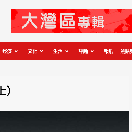
經濟
文化
生活
評論
報紙
熱點
上）