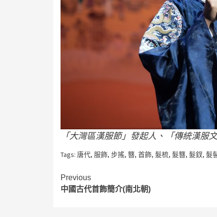
「大灣區漢服節」發起人、「傳統漢服
Tags:
唐代
,
服飾
,
步搖
,
簪
,
首飾
,
髮梳
,
髮簪
,
髮釵
,
髮
Continue
Previous
中國古代首飾簡介(南北朝)
Reading