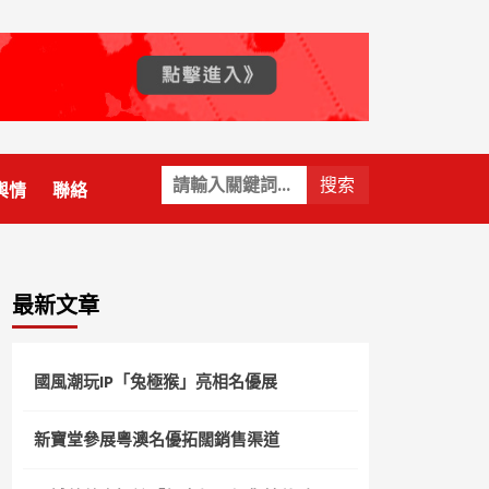
關
輿情
聯絡
鍵
字:
最新文章
國風潮玩IP「兔極猴」亮相名優展
新寶堂參展粵澳名優拓闊銷售渠道