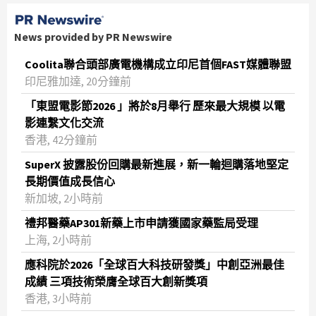
News provided by PR Newswire
Coolita聯合頭部廣電機構成立印尼首個FAST媒體聯盟
印尼雅加達, 20分鐘前
「東盟電影節2026 」將於8月舉行 歷來最大規模 以電
影連繫文化交流
香港, 42分鐘前
SuperX 披露股份回購最新進展，新一輪迴購落地堅定
長期價值成長信心
新加坡, 2小時前
禮邦醫藥AP301新藥上市申請獲國家藥監局受理
上海, 2小時前
應科院於2026「全球百大科技研發獎」中創亞洲最佳
成績 三項技術榮膺全球百大創新獎項
香港, 3小時前