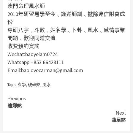
澳門命理風水師
2010年研習易學至今﹑謹遵師訓﹑撇除迷信附會成
份
專研八字﹑斗數﹑姓名學﹑卜卦﹑風水﹑感情事業
問題﹑歡迎同道交流
收費預約資詢
Wechat:baoyelam0724
Whatsapp:+853 66428111
Email:baolovecarman@gmail.com
Tags:
玄學
,
破碎煞
,
風水
Continue
Previous
離鄉煞
Reading
Next
曲足煞