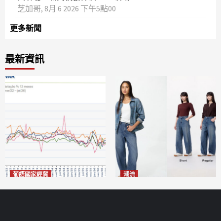
芝加哥, 8月 6 2026 下午5點00
更多新聞
最新資訊
葡語國家經貿
潮流
巴西7月住宅租金指數單月勁
今秋日港澳潮人瘋搶「彎刀
漲0.66%
褲」
2026-08-07
2026-08-07