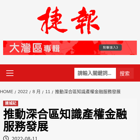
Skip
to
content
Primary
關
Menu
鍵
字:
HOME
2022
8 月
11
推動深合區知識產權金融服務發展
連城記
推動深合區知識產權金融
服務發展
2022-08-11