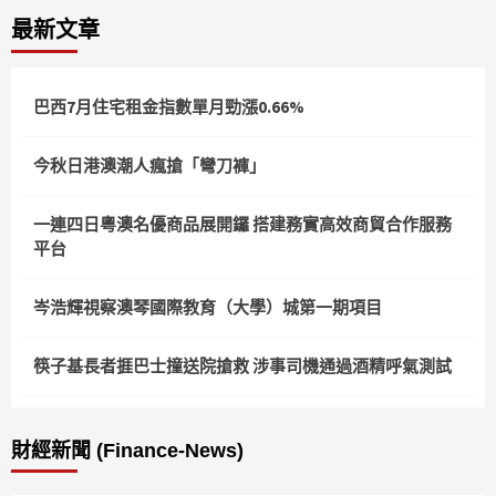
最新文章
巴西7月住宅租金指數單月勁漲0.66%
今秋日港澳潮人瘋搶「彎刀褲」
一連四日粵澳名優商品展開鑼 搭建務實高效商貿合作服務
平台
岑浩輝視察澳琴國際教育（大學）城第一期項目
筷子基長者捱巴士撞送院搶救 涉事司機通過酒精呼氣測試
財經新聞 (Finance-News)