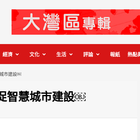
經濟
文化
生活
評論
報紙
熱點
城市建設￼
促智慧城市建設￼