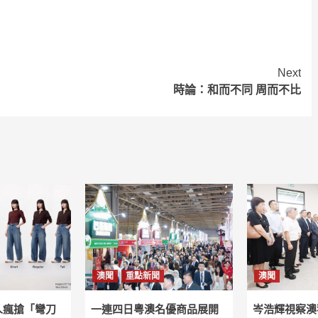
Next
時論：和而不同 周而不比
澳聞
重點新聞
澳聞
人瘋搶「彎刀
一連四日粵澳名優商品展開
岑浩輝視察澳