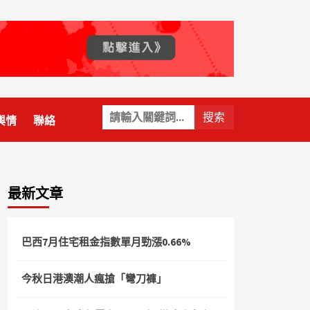
關
輿情
聯絡
鍵
字:
最新文章
巴西7月住宅租金指數單月勁漲0.66%
今秋日港澳潮人瘋搶「彎刀褲」