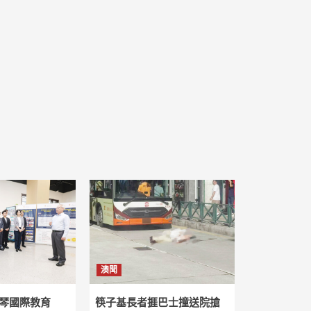
澳聞
琴國際教育
筷子基長者捱巴士撞送院搶