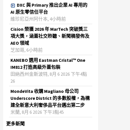
DXC 與 Primary 推出企業 AI 專用的
AI 原生零信任平台
維珍尼亞州阿什本, 4小時前
Cision 榮獲 2026 年 MarTech 突破獎三
項大獎，涵蓋社交聆聽、新聞稿發佈及
AEO 領域
芝加哥, 6小時前
KANEBO 選用 Eastman Cristal™ One
IM812 打造高級外蓋包裝
田納西州金斯波特, 8月 6 2026 下午4點
26
MondeVita 收購 Magliano 母公司
Underscore District 的多數股權，為構
建全新意大利奢侈品平台邁出第二步
米蘭, 8月 6 2026 下午3點45
更多新聞