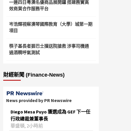
一連四日粵澳名優商品展開鑼 搭建務實高
效商貿合作服務平台
岑浩輝視察澳琴國際教育（大學）城第一期
項目
筷子基長者捱巴士撞送院搶救 涉事司機通
過酒精呼氣測試
財經新聞 (Finance-News)
News provided by PR Newswire
Diego Mesa Puyo 獲選成為 GEF 下一任
行政總裁兼董事長
華盛頓, 2小時前