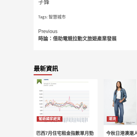
子鋒
Tags:
智慧城市
Continue
Previous
時論：借助電競拉動文旅遊產業發展
Reading
最新資訊
葡語國家經貿
潮流
巴西7月住宅租金指數單月勁
今秋日港澳潮