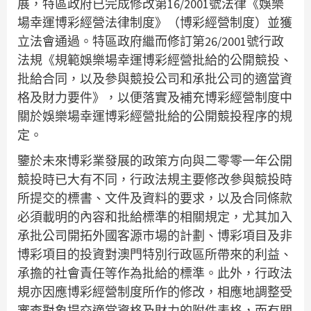
展，特區政府已完成修改第16/2001號法律《娛樂
場幸運博彩經營法律制度》（博彩經營制度）並獲
立法會通過。特區政府繼而修訂第26/2001號行政
法規《規範娛樂場幸運博彩經營批給的公開競投、
批給合同，以及參與競投公司和承批公司的適當資
格及財力要件》，以便落實及補充博彩經營制度中
關於娛樂場幸運博彩經營批給的公開競投程序的規
定。
鑒於未來博彩業發展的政策方向與二零零一年公開
競投時已大有不同，行政法規主要修改參與競投時
所提交的標書、文件及資料的要求，以及合同條款
必須載明的內容和批給標準的相關規定，尤其加入
承批公司開拓外國客源巿場的計劃、博彩項目及非
博彩項目的投資對澳門特別行政區所帶來的利益、
承擔的社會責任等作為批給的標準。此外，行政法
規亦因應博彩經營制度所作的修改，相應地調整受
審查對象提交適當資格及財力的附件表格，而有關