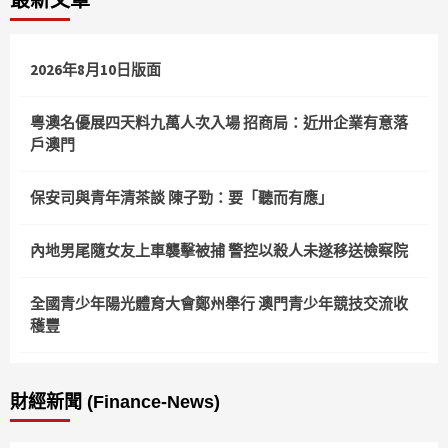
2026年8月10日版面
粵澳名優展四天料九萬人次入場 招商局：近卅企業有意落
戶澳門
保安司與青年清茶談 陳子勁：要「聽而有應」
內地男尾隨女友上車襲擊被捕 警控以殺人未遂移送檢察院
全國青少年陽光體育大會鄭州舉行 澳門青少年競技交流收
穫豐
財經新聞 (Finance-News)