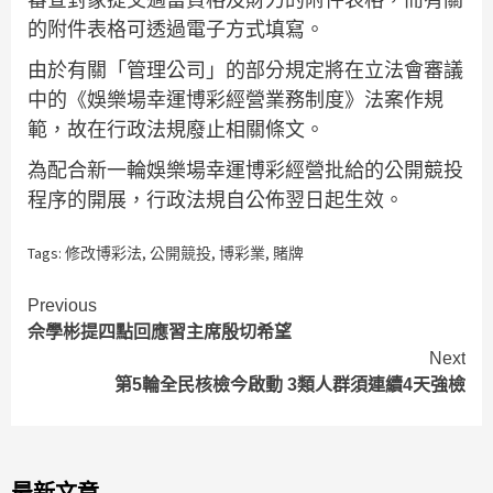
的附件表格可透過電子方式填寫。
由於有關「管理公司」的部分規定將在立法會審議
中的《娛樂場幸運博彩經營業務制度》法案作規
範，故在行政法規廢止相關條文。
為配合新一輪娛樂場幸運博彩經營批給的公開競投
程序的開展，行政法規自公佈翌日起生效。
Tags:
修改博彩法
,
公開競投
,
博彩業
,
賭牌
Continue
Previous
佘學彬提四點回應習主席殷切希望
Reading
Next
第5輪全民核檢今啟動 3類人群須連續4天強檢
最新文章