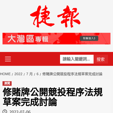
Skip
to
content
Primary
關
Menu
鍵
字:
HOME
2022
7 月
6
修賭牌公開競投程序法規草案完成討論
澳聞
修賭牌公開競投程序法規
草案完成討論
2022-07-06