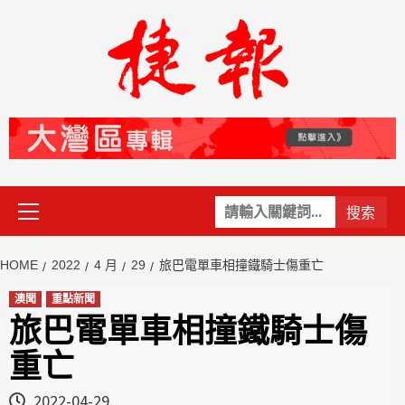
Skip
to
content
Primary
關
Menu
鍵
字:
HOME
2022
4 月
29
旅巴電單車相撞鐵騎士傷重亡
澳聞
重點新聞
旅巴電單車相撞鐵騎士傷
重亡
2022-04-29