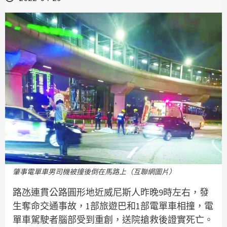
肇事電單車男司機被撞後倒在馬路上（互聯網圖片）
路氹連貫公路圓形地近威尼斯人昨晚9時左右，發
生奪命交通事故，1部旅遊巴和1部電單車相撞，電
單車駕駛者腦部受到重創，送院搶救後證實死亡。