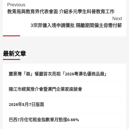
Continue
Previous
教青局與教育界代表會面 介紹多元學生科普教育工作
Reading
Next
3宗菲傭入境申請獲批 隔離期間僱主毋需付薪
最新文章
麗景灣「森」餐廳首次亮相「2026粵澳名優商品展」
陽江市經貿推介會暨澳門企業家座談會
2026年8月7日版面
巴西7月住宅租金指數單月勁漲0.66%